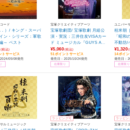
コード
宝塚クリエイティブアーツ
ユニバー
A．）/ キング・スーパ
宝塚歌劇団/ 宝塚歌劇 月組公
桂米朝［
イン・シリーズ：軍歌
演・実況：三井住友VISAカー
「昭和の
編～ ベスト
ド ミュージカル『GUYS AND
不動坊/
DOLLS』
¥5,060
¥1,320
(税込)
(税込)
ントサービス
51ポイントサービス
14ポイ
024/05/08発売
発売日：2025/10/24発売
発売日：20
り
在庫限り
在庫限り
ラッピング可
ラッピン
サルミュージック
宝塚クリエイティブアーツ
宝塚クリ