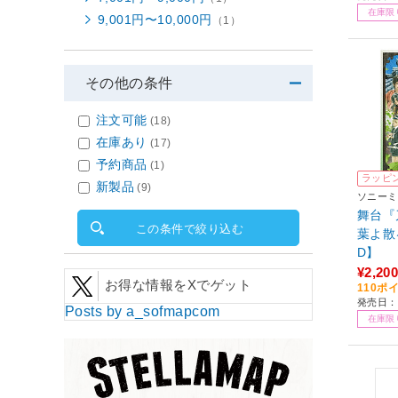
在庫限
9,001円〜10,000円
（1）
その他の条件
注文可能
(18)
在庫あり
(17)
予約商品
(1)
ラッピ
新製品
(9)
ソニーミ
舞台『
この条件で絞り込む
葉よ散
D】
¥2,200
お得な情報をXでゲット
110ポ
発売日：2
Posts by a_sofmapcom
在庫限