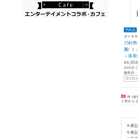
予約品
ダイキサ
刀剣男士 
騰/ 
～坂龍
¥4,950
248ポ
発売日：2
限定数
89
件 (全
1
件から
2
※表
※表