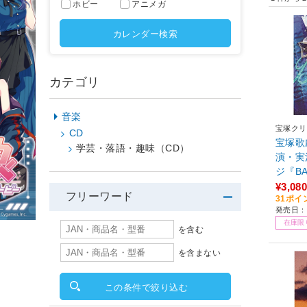
ホビー
アニメガ
カレンダー検索
カテゴリ
音楽
宝塚クリ
CD
宝塚歌
学芸・落語・趣味（CD）
演・実
ジ『BA
¥3,080
フリーワード
31ポイ
発売日：2
在庫限
を含む
を含まない
この条件で絞り込む