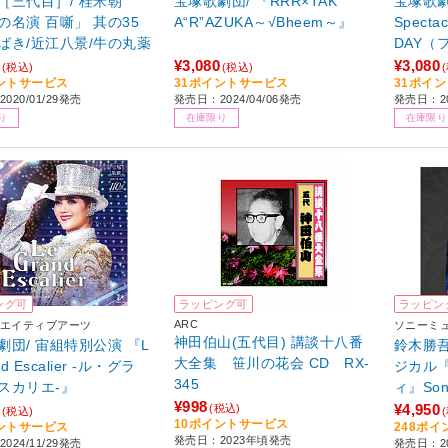
［三代目］/ 桂米朝
宝塚歌劇団/ 『RRR×TAK
宝塚歌劇団
の名演 百噺」 其の35
A“R”AZUKA～√Bheem～』
Specta
ばき/近江八景/牛の丸薬
DAY（
イ）』-Sn
¥3,080
¥3,080
(税込)
(税込)
ントサービス
31ポイントサービス
31ポイ
nnivers
020/01/29発売
発売日：2024/04/06発売
発売日：20
り
在庫限り
在庫限り
ング可
ラッピング可
ラッピン
ARC
エイティブアーツ
ソニーミ
神田伯山(五代目) 講談十八番
劇団/ 宙組特別公演 『L
鈴木勝吾
大全集 笹川の花会 CD RX-
nd Escalier -ル・グラ
ジカル
345
スカリエ-』
ィ』Song
¥998
Op．5
¥4,950
(税込)
(税込)
10ポイントサービス
ントサービス
248ポ
生産盤
発売日：2023年頃発売
024/11/29発売
発売日：20