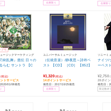
在庫限り
り
在庫限り
ング可
ュージックマーケティング
ユニバーサルミュージック
ソニーミ
刀剣乱舞』慈伝 日々の
（伝統音楽）/静夜思～詩吟ベ
ナイツ
るらむ サントラ 【C
スト 【CD】 ［CD］ 【852】
ーベスト
¥1,320
¥2,750
(税込)
(税込)
イントサービス
14ポイントサービス
28ポイ
020/01/08発売
発売日：2017/10/25発売
発売日：20
り
在庫限り
限定数終