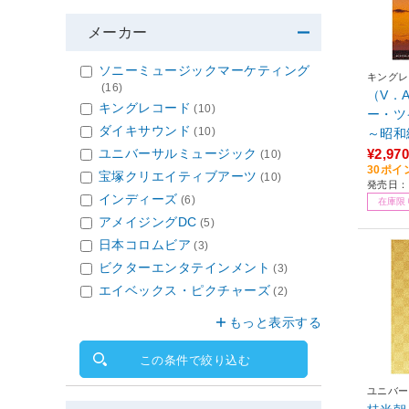
メーカー
ソニーミュージックマーケティング
キングレ
(16)
（V．
キングレコード
(10)
ー・ツ
ダイキサウンド
(10)
～昭和
ユニバーサルミュージック
¥2,970
(10)
30ポイ
宝塚クリエイティブアーツ
(10)
発売日：2
インディーズ
(6)
在庫限
アメイジングDC
(5)
日本コロムビア
(3)
ビクターエンタテインメント
(3)
エイベックス・ピクチャーズ
(2)
もっと表示する
この条件で絞り込む
ユニバー