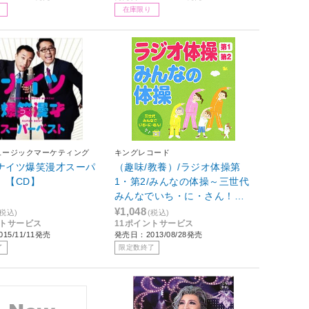
在庫限り
ュージックマーケティング
キングレコード
/ナイツ爆笑漫才スーパ
（趣味/教養）/ラジオ体操第
 【CD】
1・第2/みんなの体操～三世代
みんなでいち・に・さん！～
【CD】
¥1,048
(税込)
(税込)
ントサービス
11ポイントサービス
15/11/11発売
発売日：2013/08/28発売
了
限定数終了