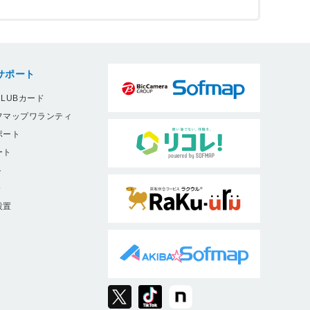
サポート
LUBカード
フマップワランティ
ポート
ート
ト
9
設置