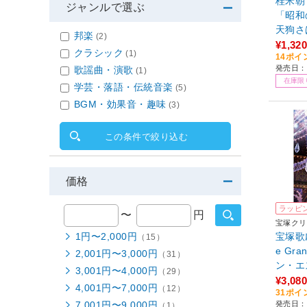
桂米朝
ジャンルで選ぶ
「昭和
天狗さ
邦楽
(2)
¥1,320
クラシック
(1)
14ポイ
発売日：2
歌謡曲・演歌
(1)
在庫限
学芸・落語・伝統音楽
(5)
BGM・効果音・趣味
(3)
この条件で絞り込む
価格
ラッピ
〜
円
宝塚クリ
1円〜2,000円
宝塚歌
（15）
e Gra
2,001円〜3,000円
（31）
ン・エ
3,001円〜4,000円
（29）
¥3,080
4,001円〜7,000円
（12）
31ポイ
7,001円〜9,000円
発売日：2
（1）