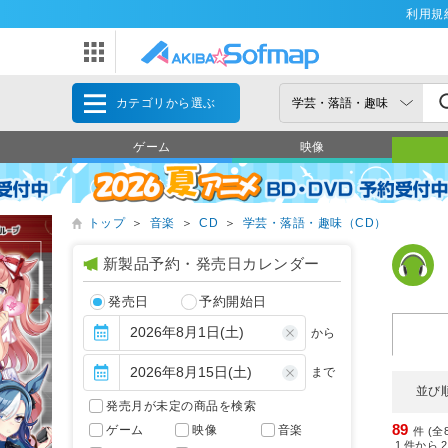
利用規
カテゴリから選ぶ
ゲーム
映像
トップ
＞
音楽
＞
CD
＞
学芸・落語・趣味（CD）
新製品予約・発売日カレンダー
発売日
予約開始日
から
まで
並び
発売月が未定の商品を検索
89
ゲーム
映像
音楽
件 (全
1
件から
2