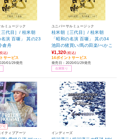
サルミュージック
ユニバーサルミュージック
三代目］/ 桂米朝
桂米朝［三代目］/ 桂米朝
名演 百噺」 其の23
「昭和の名演 百噺」 其の34
小倉舟
池田の猪買い/馬の田楽/べかこ
¥1,320
(税込)
(税込)
ントサービス
14ポイントサービス
20/01/29発売
発売日：2020/01/29発売
在庫限り
グ可
エイティブアーツ
インディーズ