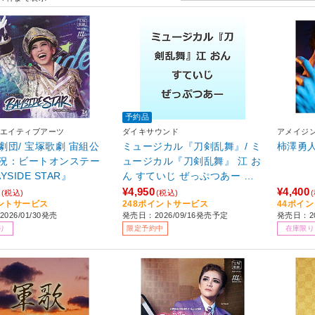
予約品
エイティブアーツ
ダイキサウンド
アメイジン
劇団/ 宝塚歌劇 宙組公
ミュージカル『刀剣乱舞』/ ミ
柿澤勇人/ 
況：ビートオンステー
ュージカル『刀剣乱舞』 江 お
YSIDE STAR』
ん すていじ ぜっぷつあー り
ぶうと 初回限定盤
¥4,950
¥4,400
(税込)
(税込)
ントサービス
248ポイントサービス
44ポイ
026/01/30発売
発売日：2026/09/16発売予定
発売日：20
り
限定予約中
在庫限り