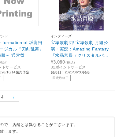
ウンド
インディーズ
formation of 坂龍飛
宝塚歌劇団/ 宝塚歌劇 月組公
ュージカル『刀剣乱舞』
演・実況：Amazing Fantasy
騰～ 通常盤
『水晶宮殿（クリスタルパレ
ス）』
¥3,080
(税込)
(税込)
イントサービス
31ポイントサービス
26/10/14発売予定
発売日：2026/06/30発売
了
限定数終了
4
ので、店舗とは異なることがございます。
致します。