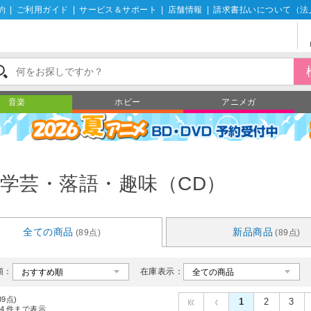
約
|
ご利用ガイド
|
サービス＆サポート
|
店舗情報
|
請求書払いについて（法
音楽
ホビー
アニメガ
学芸・落語・趣味（CD）
全ての商品
新品商品
(89点)
(89点)
順：
在庫表示：
89点)
1
2
3
4
件まで表示