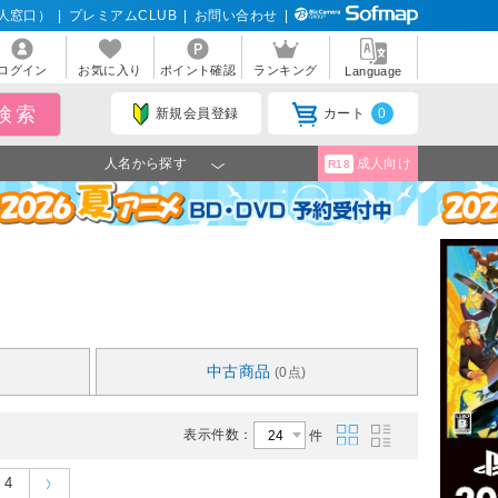
人窓口）
|
プレミアムCLUB
|
お問い合わせ
|
ログイン
お気に入り
ポイント確認
ランキング
Language
新規会員登録
カート
0
人名から探す
成人向け
R18
中古商品
(0点)
表示件数：
件
4