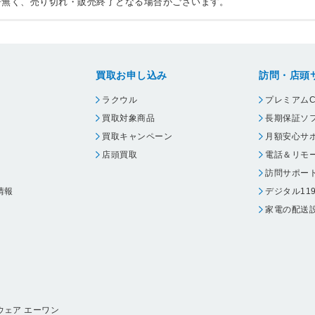
告無く、売り切れ・販売終了となる場合がございます。
買取お申し込み
訪問・店頭
ラクウル
プレミアムC
買取対象商品
長期保証ソ
買取キャンペーン
月額安心サ
店頭買取
電話＆リモ
訪問サポー
情報
デジタル11
家電の配送
ウェア エーワン