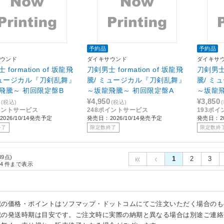
予約品
予約品
ウンド
ダイキサウンド
ダイキサ
formation of 坂龍飛
刀剣男士 formation of 坂龍飛
刀剣男士 
ミュージカル『刀剣乱舞』
騰/ ミュージカル『刀剣乱舞』
騰/ ミ
飛騰～ 初回限定盤B
～坂龍飛騰～ 初回限定盤A
～坂龍飛
¥4,950
¥3,850
(税込)
(税込)
イントサービス
248ポイントサービス
193ポ
026/10/14発売予定
発売日：2026/10/14発売予定
発売日：20
終了
限定数終了
限定数終
89点)
1
2
3
4
件まで表示
記の価格・ポイントはソフマップ・ドットコムにてご注文いただく場合のも
記の発送時期は目安です。ご注文時に実際の納期と異なる場合は別途ご連絡