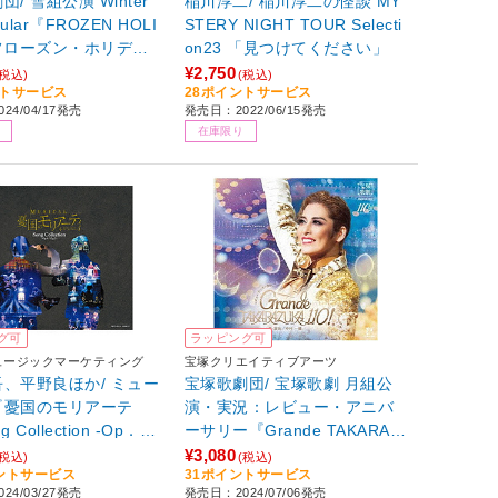
/ 雪組公演 Winter
稲川淳二/ 稲川淳二の怪談 MY
cular『FROZEN HOLI
STERY NIGHT TOUR Selecti
フローズン・ホリデ
on23 「見つけてください」
ow Troupe 100th A
¥2,750
(税込)
(税込)
ントサービス
28ポイントサービス
ary-
24/04/17発売
発売日：2022/06/15発売
在庫限り
グ可
ラッピング可
ュージックマーケティング
宝塚クリエイティブアーツ
、平野良ほか/ ミュー
宝塚歌劇団/ 宝塚歌劇 月組公
『憂国のモリアーテ
演・実況：レビュー・アニバ
 Collection -Op．4/
ーサリー『Grande TAKARAZ
- 特装版（初回数量限定
UKA 110！』
¥3,080
(税込)
(税込)
イントサービス
31ポイントサービス
）
24/03/27発売
発売日：2024/07/06発売