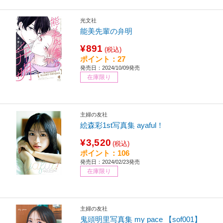
光文社
能美先輩の弁明
¥891
(税込)
ポイント：27
発売日：2024/10/09発売
在庫限り
主婦の友社
絵森彩1st写真集 ayaful！
¥3,520
(税込)
ポイント：106
発売日：2024/02/23発売
在庫限り
主婦の友社
鬼頭明里写真集 my pace 【sof001】