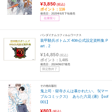
¥3,850
(税込)
ポイント：116
発売日：2025年8月下旬発売
在庫限り
バンダイナムコフィルムワークス
装甲騎兵ボトムズ 40th公式設定資料集 P
art．2
¥14,850
(税込)
ポイント：1,485
発売日：2024/06/27発売
限定数終了
その他出版社
鬼上司・獄寺さんは暴かれたい。 5(マー
ブルコミックス) あらた六花 (著) 【sof
001】
¥803
(税込)