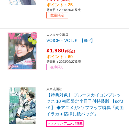
ポイント：25
発売日：2025/01/31発売
数量限定
コスミック出版
VOICE＋VOL.５ 【852】
¥1,980
(税込)
ポイント：60
発売日：2023/02/27発売
在庫限り
東京漫画社
【特典対象】 ブルースカイコンプレッ
クス 10 初回限定小冊子付特装版 【sof0
01】 ◆アニメガ×ソフマップ特典「両面
イラカ＋箔押し紙バッグ」
ソフマップ・アニメガ特典