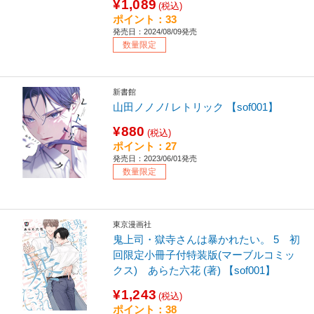
¥1,089
(税込)
ポイント：33
発売日：2024/08/09発売
数量限定
新書館
山田ノノノ/ レトリック 【sof001】
¥880
(税込)
ポイント：27
発売日：2023/06/01発売
数量限定
東京漫画社
鬼上司・獄寺さんは暴かれたい。 5 初
回限定小冊子付特装版(マーブルコミッ
クス) あらた六花 (著) 【sof001】
¥1,243
(税込)
ポイント：38