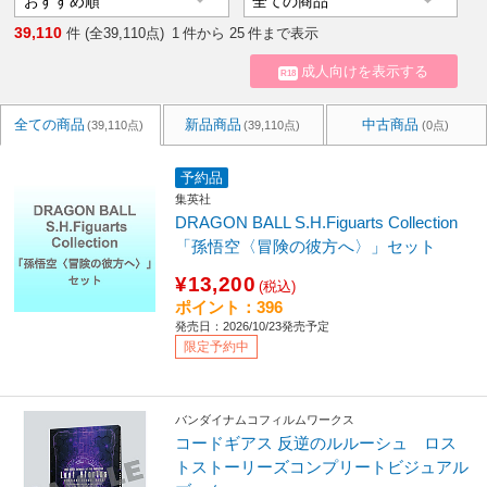
39,110
件 (全39,110点)
1
件から
25
件まで表示
成人向けを表示する
R18
全ての商品
新品商品
中古商品
(39,110点)
(39,110点)
(0点)
予約品
集英社
DRAGON BALL S.H.Figuarts Collection
「孫悟空〈冒険の彼方へ〉」セット
¥13,200
(税込)
ポイント：396
発売日：2026/10/23発売予定
限定予約中
バンダイナムコフィルムワークス
コードギアス 反逆のルルーシュ ロス
トストーリーズコンプリートビジュアル