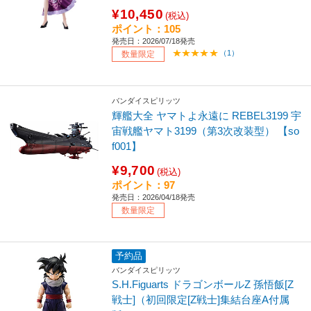
¥10,450
(税込)
ポイント：105
発売日：2026/07/18発売
（1）
数量限定
バンダイスピリッツ
輝艦大全 ヤマトよ永遠に REBEL3199 宇
宙戦艦ヤマト3199（第3次改装型） 【so
f001】
¥9,700
(税込)
ポイント：97
発売日：2026/04/18発売
数量限定
予約品
バンダイスピリッツ
S.H.Figuarts ドラゴンボールZ 孫悟飯[Z
戦士]（初回限定[Z戦士]集結台座A付属