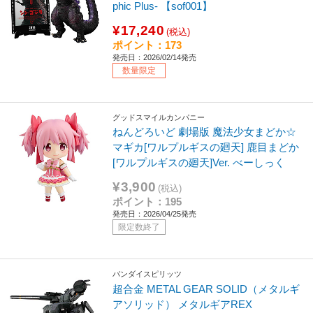
phic Plus- 【sof001】
¥17,240
(税込)
ポイント：173
発売日：2026/02/14発売
数量限定
グッドスマイルカンパニー
ねんどろいど 劇場版 魔法少女まどか☆
マギカ[ワルプルギスの廻天] 鹿目まどか
[ワルプルギスの廻天]Ver. べーしっく
¥3,900
(税込)
ポイント：195
発売日：2026/04/25発売
限定数終了
バンダイスピリッツ
超合金 METAL GEAR SOLID（メタルギ
アソリッド） メタルギアREX