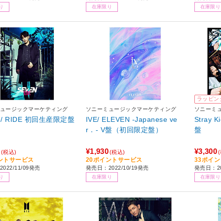
り
在庫限り
在庫限り
ラッピン
ュージックマーケティング
ソニーミュージックマーケティング
ソニーミ
N/ RIDE 初回生産限定盤
IVE/ ELEVEN -Japanese ve
Stray 
r．- V盤（初回限定盤）
盤
¥1,930
¥3,300
(税込)
(税込)
ントサービス
20ポイントサービス
33ポイ
022/11/09発売
発売日：2022/10/19発売
発売日：20
り
在庫限り
在庫限り