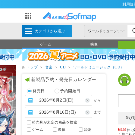
利用規
カテゴリから選ぶ
ゲーム
映像
トップ
＞
音楽
＞
CD
＞
ワールドミュージック（CD）
新製品予約・発売日カレンダー
発売日
予約開始日
から
まで
並び
発売月が未定の商品を検索
618
ゲーム
映像
音楽
件 (
1
件から
2