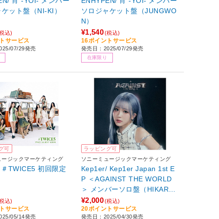
EN/ 宵 -YOI- メンバー
ENHYPEN/ 宵 -YOI- メンバー
ケット盤（NI-KI）
ソロジャケット盤（JUNGWO
N）
¥1,540
(税込)
(税込)
ントサービス
16ポイントサービス
25/07/29発売
発売日：2025/07/29発売
在庫限り
グ可
ラッピング可
ュージックマーケティング
ソニーミュージックマーケティング
/ ＃TWICE5 初回限定
Kep1er/ Kep1er Japan 1st E
P ＜AGAINST THE WORLD
＞ メンバーソロ盤（HIKARU
ver．） 完全生産限定盤
¥2,000
(税込)
(税込)
ントサービス
20ポイントサービス
25/05/14発売
発売日：2025/04/30発売