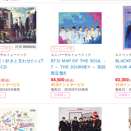
ング可
ラッピング可
サルミュージック
ユニバーサルミュージック
エイベッ
NE / 好きと言わせたい(T
BTS/ MAP OF THE SOUL ：
BLACKP
) CD
7 ～ THE JOURNEY ～ 初回
YOUR 
限定盤B
¥4,500
¥3,300
(税込)
(税込)
ントサービス
45ポイントサービス
33ポイ
019/2/6発売
発売日：2020/07/15発売
発売日：20
り
在庫限り
在庫限り