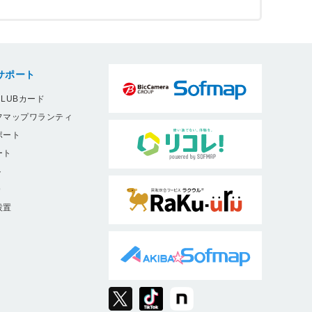
サポート
LUBカード
フマップワランティ
ポート
ート
ト
9
設置