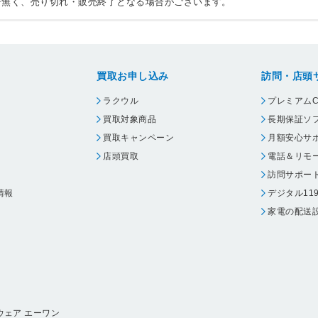
告無く、売り切れ・販売終了となる場合がございます。
買取お申し込み
訪問・店頭
ラクウル
プレミアムC
買取対象商品
長期保証ソ
買取キャンペーン
月額安心サ
店頭買取
電話＆リモ
訪問サポー
情報
デジタル11
家電の配送
ウェア エーワン