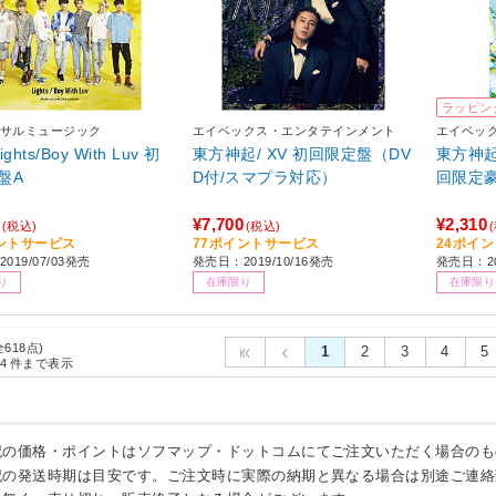
ラッピン
サルミュージック
エイベックス・エンタテインメント
エイベッ
ights/Boy With Luv 初
東方神起/ XV 初回限定盤（DV
東方神起/
盤A
D付/スマプラ対応）
回限定
¥7,700
¥2,310
(税込)
(税込)
ントサービス
77ポイントサービス
24ポイ
019/07/03発売
発売日：2019/10/16発売
発売日：20
り
在庫限り
在庫限り
全618点)
1
2
3
4
5
4
件まで表示
記の価格・ポイントはソフマップ・ドットコムにてご注文いただく場合のも
記の発送時期は目安です。ご注文時に実際の納期と異なる場合は別途ご連絡