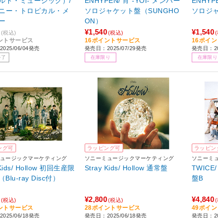
ルド・ミュージック）/
ENHYPEN/ 宵 -YOI- メンバー
ENHYP
ニー・トロピカル・メ
ソロジャケット盤（SUNGHO
ソロジャ
ー
ON）
¥1,540
¥1,540
(税込)
(税込)
ントサービス
16ポイントサービス
16ポイ
025/06/04発売
発売日：2025/07/29発売
発売日：20
終了
在庫限り
在庫限り
ング可
ラッピング可
ラッピン
ュージックマーケティング
ソニーミュージックマーケティング
ソニーミ
 Kids/ Hollow 初回生産限
Stray Kids/ Hollow 通常盤
TWICE
Blu-ray Disc付）
盤B
¥2,800
¥4,840
(税込)
(税込)
ントサービス
28ポイントサービス
49ポイ
025/06/18発売
発売日：2025/06/18発売
発売日：20