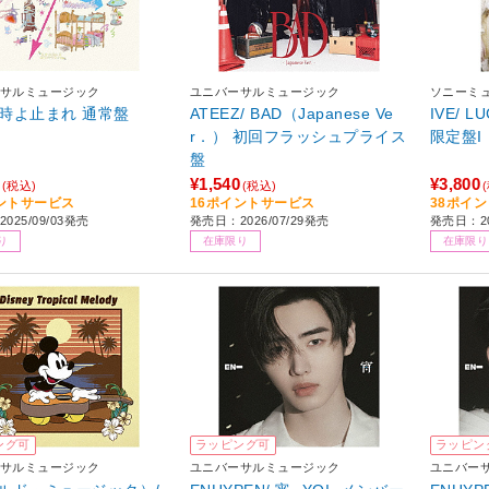
サルミュージック
ユニバーサルミュージック
ソニーミ
T/ 時よ止まれ 通常盤
ATEEZ/ BAD（Japanese Ve
IVE/ 
r．） 初回フラッシュプライス
限定盤I
盤
¥1,540
¥3,800
(税込)
(税込)
ントサービス
16ポイントサービス
38ポイ
025/09/03発売
発売日：2026/07/29発売
発売日：20
り
在庫限り
在庫限り
ング可
ラッピング可
ラッピン
サルミュージック
ユニバーサルミュージック
ユニバー