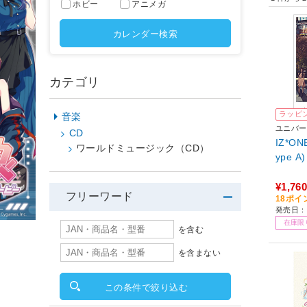
ホビー
アニメガ
カレンダー検索
カテゴリ
ラッピ
音楽
ユニバー
CD
IZ*O
ワールドミュージック（CD）
ype A
¥1,760
フリーワード
18ポイ
発売日：2
在庫限
を含む
を含まない
この条件で絞り込む