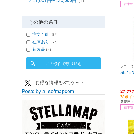
11,001円〜120,000円
（1）
在庫限
その他の条件
注文可能
(67)
在庫あり
(67)
新製品
(2)
この条件で絞り込む
ソニーミ
SE7E
お得な情報をXでゲット
Posts by a_sofmapcom
¥7,777
78ポイ
発売日：2
在庫限