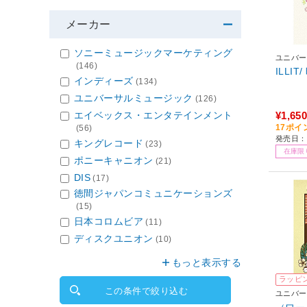
メーカー
ソニーミュージックマーケティング
ユニバー
(146)
ILLI
インディーズ
(134)
ユニバーサルミュージック
(126)
エイベックス・エンタテインメント
¥1,650
17ポイ
(56)
発売日：2
キングレコード
(23)
在庫限
ポニーキャニオン
(21)
DIS
(17)
徳間ジャパンコミュニケーションズ
(15)
日本コロムビア
(11)
ディスクユニオン
(10)
もっと表示する
ラッピ
この条件で絞り込む
ユニバー