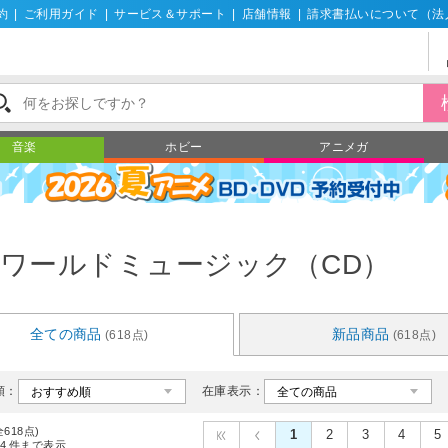
約
|
ご利用ガイド
|
サービス＆サポート
|
店舗情報
|
請求書払いについて（法
音楽
ホビー
アニメガ
ワールドミュージック（CD）
全ての商品
新品商品
(618点)
(618点)
順：
在庫表示：
全618点)
1
2
3
4
5
4
件まで表示