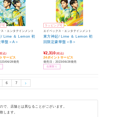
グ可
ラッピング可
クス・エンタテインメント
エイベックス・エンタテインメント
 Lime ＆ Lemon 初
東方神起/ Lime ＆ Lemon 初
豪華盤＜A＞
回限定豪華盤＜B＞
¥2,310
(税込)
(税込)
ントサービス
24ポイントサービス
23/06/28発売
発売日：2023/06/28発売
在庫限り
6
7
ので、店舗とは異なることがございます。
致します。