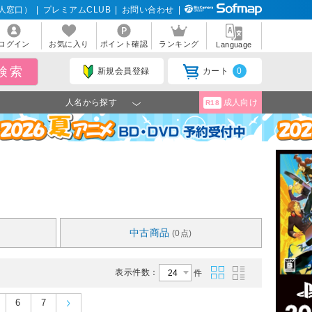
人窓口）
|
プレミアムCLUB
|
お問い合わせ
|
ログイン
お気に入り
ポイント確認
ランキング
Language
新規会員登録
カート
0
人名から探す
成人向け
R18
中古商品
(0点)
表示件数：
件
6
7