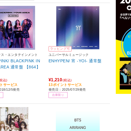
ラッピング可
クス・エンタテインメント
ユニバーサルミュージック
INK/ BLACKPINK IN
ENHYPEN/ 宵 -YOI- 通常盤
AREA 通常盤 【864】
¥1,210
(税込)
(税込)
ントサービス
13ポイントサービス
18/12/5発売
発売日：2025/07/29発売
在庫限り