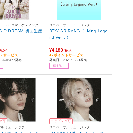
ュージックマーケティング
ユニバーサルミュージック
LUCID DREAM 初回生産
BTS/ ARIRANG（Living Lege
nd Ver．）
¥4,180
(税込)
(税込)
ントサービス
42ポイントサービス
26/05/27発売
発売日：2026/03/21発売
在庫限り
グ可
ラッピング可
サルミュージック
ユニバーサルミュージック