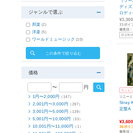
（ワー
ディズ
ジャンルで選ぶ
ロディ
¥3,300
邦楽
33ポイ
(2)
発売日：2
洋楽
(5)
限定数
ワールドミュージック
(10)
この条件で絞り込む
価格
〜
円
ラッピ
1円〜2,000円
ソニーミ
（147）
Stray
2,001円〜3,000円
（297）
定盤A （
3,001円〜5,000円
（139）
5,001円〜10,000円
（33）
¥3,600
10,001円〜11,000円
（1）
36ポイ
発売日：2