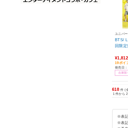
ユニバー
BTS/ L
回限定
¥1,812
19ポイ
発売日：2
在庫限
618
件 (
1
件から
2
※表
※表