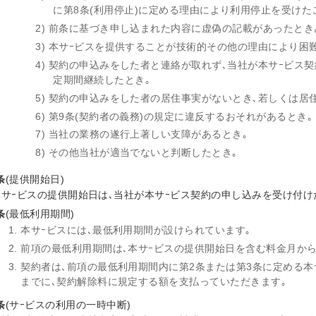
に第8条(利用停止)に定める理由により利用停止を受けた
2) 前条に基づき申し込まれた内容に虚偽の記載があったとき
3) 本サｰビスを提供することが技術的その他の理由により困
4) 契約の申込みをした者と連絡が取れず､当社が本サｰビス
定期間継続したとき｡
5) 契約の申込みをした者の居住事実がないとき､若しくは居
6) 第9条(契約者の義務)の規定に違反するおそれがあるとき｡
7) 当社の業務の遂行上著しい支障があるとき｡
8) その他当社が適当でないと判断したとき｡
条
(提供開始日)
本サｰビスの提供開始日は､当社が本サｰビス契約の申し込みを受け付け
条
(最低利用期間)
本サｰビスには､最低利用期間が設けられています｡
前項の最低利用期間は､本サｰビスの提供開始日を含む料金月から
契約者は､前項の最低利用期間内に第2条または第3条に定める本
までに､契約解除料に規定する額を支払っていただきます｡
条
(サｰビスの利用の一時中断)