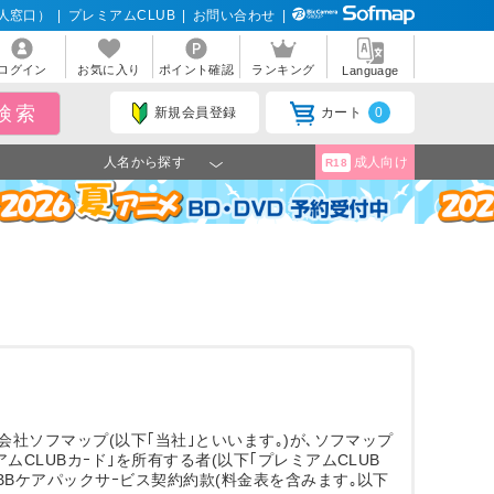
人窓口）
|
プレミアムCLUB
|
お問い合わせ
|
ログイン
お気に入り
ポイント確認
ランキング
Language
新規会員登録
カート
0
人名から探す
成人向け
R18
会社ソフマップ(以下｢当社｣といいます｡)が､ソフマップ
ムCLUBカｰド｣を所有する者(以下｢プレミアムCLUB
BBケアパックサｰビス契約約款(料金表を含みます｡以下