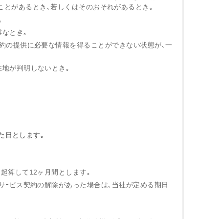
ことがあるとき､若しくはそのおそれがあるとき｡
｡
難なとき｡
契約の提供に必要な情報を得ることができない状態が､一
住地が判明しないとき｡
た日とします｡
起算して12ヶ月間とします｡
サｰビス契約の解除があった場合は､当社が定める期日