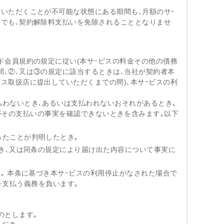
用いただくことが不可能な状態にある期間も､月額のサｰ
合でも､契約解除料支払いを免除されることとなりませ
ド会員規約の規定に従い(本サｰビスの料金その他の債務
間､②､又は③の規定に該当するときは､当社が契約者本
ス取扱店に提出していただくまでの間)､本サｰビスの利
払わないとき､あるいは支払われないおそれがあるとき｡
がその支払いの事実を確認できないときを含みます｡以下
ったことが判明したとき｡
たとき､又は同条の規定により届け出た内容について事実に
き｡ 本条に基づき本サｰビスの利用停止がなされた場合で
を支払う義務を負います｡
のとします｡