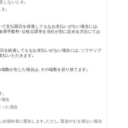
意しないとき｡
とき｡
ついて支払期日を経過してもなお支払いがない場合には､
再振替手数料･公租公課等を当社が別に定める方法にてお
期日を経過してもなお支払いがない場合には､ソフマップ
支払いただきます｡
の端数が生じた場合は､その端数を切り捨てます｡
す｡
い場合
なった場合
じめ契約者に通知します｡ただし､緊急やむを得ない場合