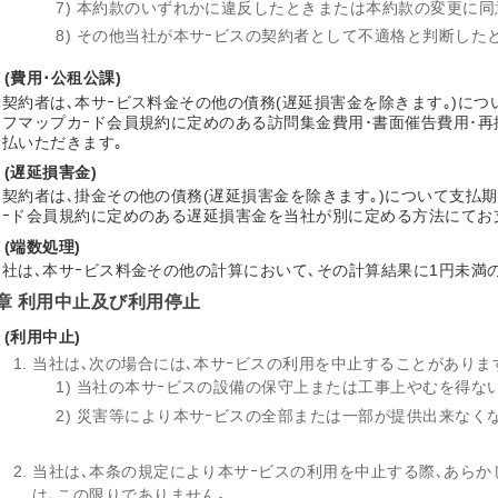
7) 本約款のいずれかに違反したときまたは本約款の変更に同
8) その他当社が本サｰビスの契約者として不適格と判断した
 (費用･公租公課)
本契約者は､本サｰビス料金その他の債務(遅延損害金を除きます｡)に
ソフマップカｰド会員規約に定めのある訪問集金費用･書面催告費用･
支払いただきます｡
 (遅延損害金)
本契約者は､掛金その他の債務(遅延損害金を除きます｡)について支払
カｰド会員規約に定めのある遅延損害金を当社が別に定める方法にてお
 (端数処理)
当社は､本サｰビス料金その他の計算において､その計算結果に1円未満
章 利用中止及び利用停止
 (利用中止)
当社は､次の場合には､本サｰビスの利用を中止することがありま
1) 当社の本サｰビスの設備の保守上または工事上やむを得な
2) 災害等により本サｰビスの全部または一部が提供出来なく
当社は､本条の規定により本サｰビスの利用を中止する際､あらか
は､この限りでありません｡