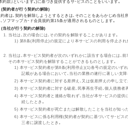
｢本約款｣といいます｡)に基づき提供するサｰビスのことをいいます｡
 (契約者が行う契約の解除)
契約者は､契約を解除しようとするときは､そのことをあらかじめ当社
合､ソフマップカｰド会員規約第15条が適用されるものとします｡
 (当社が行う契約の解除)
当社は､次の場合には､その契約を解除することがあります｡
1) 第8条(利用停止)の規定により本サｰビスの利用を停止さ
当社は､本サｰビス契約者が次のいずれかに該当する場合には､前
その本サｰビス契約を解除することができるものとします｡
1) 本サｰビス契約者が第8条(利用停止)(1)各号の規定の
記載がある場合において､当社の業務の遂行に著しい支障
2) 本サｰビス契約者に対する差押え､又は仮差押えの申し立て
3) 本サｰビス契約者に対する破産､民事再生手続､個人債務
4) 本サｰビス契約者と連絡が取れず､当社が本サｰビスの提
続したとき｡
5) 本サｰビス契約者が死亡または解散したことを当社が知っ
6) 本サｰビスに係る利用権(契約者が契約に基づいてサｰビス
三者に譲渡したとき｡