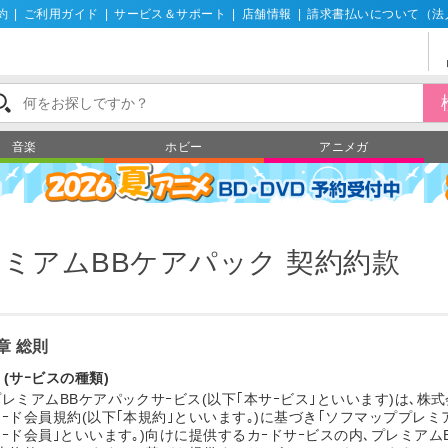
約
|
ご利用ガイド
|
サービス＆サポート
|
店舗情報
|
請求書払いについて（法
音楽
ホビー
アニメガ
ミアムBBケアパック 契約約款
章 総則
 (サｰビスの種類)
レミアムBBケアパックサｰビス(以下｢本サｰビス｣といいます)は､株式
ｰド会員規約(以下｢本規約｣といいます｡)に基づき｢ソフマッププレミア
カｰド会員｣といいます｡)向けに提供するカｰドサｰビスの内､プレミアム