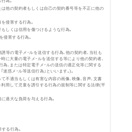
る行為｡
または他の契約者もしくは自己の契約番号等を不正に他の
権を侵害する行為｡
誉もしくは信用を傷つけるような行為｡
等を侵害する行為｡
､勧誘等の電子メｰルを送信する行為､他の契約者､当社も
一時に大量の電子メｰルを送信する等により他の契約者､
行為､または特定電子メｰルの送信の適正化等に関する
､｢迷惑メｰル等送信行為｣といいます｡)｡
って不適当もしくは有害な内容の画像､映像､音声､文書
を利用して児童を誘引する行為の規制等に関する法律(平
備に過大な負荷を与える行為｡
類する行為｡