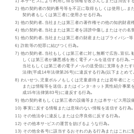
1) 本サｰビスにより利用し得る情報を改ざんしまたは消去す
2) 他の契約者の契約番号等を不正に取得もしくは使用し､
契約者もしくは第三者に使用させる行為｡
3) 他の契約者､当社または第三者の著作権その他の知的財産
4) 他の契約者､当社または第三者を誹謗中傷しまたはその名
5) 他の契約者､当社または第三者の財産またはプライバシｰ
6) 詐欺等の犯罪に結びつく行為｡
7) 他の契約者､当社もしくは第三者に対し無断で広告､宣伝
しくは第三者が嫌悪感を抱く電子メｰルを送信する行為､
当社もしくは第三者の電子メｰルの送受信に支障をきたす
法律(平成14年法律第26号)に違反する行為(以下まとめて
8) わいせつ､児童ポルノもしくは児童虐待または若年者にと
または情報等を送信､またはインタｰネット異性紹介事業
成15年法律第83号)に違反する行為｡
9) 他の契約者もしくは第三者の設備等または本サｰビス用設
10) 事実に反する情報または意味のない情報を送信する行為｡
11) その他法令に違反しまたは公序良俗に反する行為｡
12) その他本サｰビスの運営を妨げるような行為｡
13) その他全各号に該当するおそれのある行為またはこれに