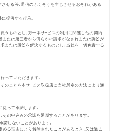
発生させる等､通信のふくそうを生じさせるおそれがある
外に提供する行為｡
を負うものとし､万一本サｰビスの利用に関連し他の契約
者または第三者から何らかの請求がなされまたは訴訟が
請求または訴訟を解決するものとし､当社を一切免責する
､行っていただきます｡
､そのことを本サｰビス取扱店に当社所定の方法により通
に従って承諾します｡
､その申込みの承諾を延期することがあります｡
みを承諾しないことがあります｡
)に定める理由により解除されたことがあるとき､又は過去