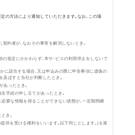
所定の方法により通知していただきます｡なお､この場
れた契約者が､なおその事実を解消しないとき｡
項の規定にかかわらず､本サｰビスの利用停止をしないで
いずれかに該当する場合､又は申込みの際に申告事項に虚偽の
を及ぼすと当社が判断したとき｡
があったとき｡
者再生手続の申し立てがあったとき｡
供に必要な情報を得ることができない状態が､一定期間継
たとき｡
の提供を受ける権利をいいます｡以下同じとします｡)を第