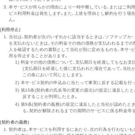
本サｰビスが何らかの理由により一時中断している､またはご利
ビス利用料金は発生します｡また､上述を理由とし解約を行う場
ん｡
(利用停止)
当社は､契約者が次のいずれかに該当するときは､ソフマップカｰ
を支払わないときは､その料金その他の債務が支払われるまでの
人を確認するための書類として当社が別に定めるものを､本サｰビ
用を停止することがあります｡
1) 料金その他の債務について､支払期日を経過してもなお支
(支払期日を経過した後に支払われた場合であって､当社
この条において同じとします)｡
2) 本サｰビス契約の申込みに当たって事実に反する記載を行
3) 第15条(契約者の氏名等の変更の届出)の規定に違反し
反することが判明したとき｡
4) 第9条(契約者の義務)の規定に違反したと当社が認めたと
も､契約が解除されるまでの期間のサｰビスに係る料金等
(契約者の義務)
契約者は､本サｰビスを利用するにあたり､次の行為を行わないも