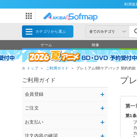
利用規
カテゴリから選ぶ
ゲーム
映像
トップ
＞
ご利用ガイド
＞
プレミアムBBケアパック 契約約款
プレ
ご利用ガイド
会員登録
第一
ご注文
第1条
お支払い
プ
カ
注文内容の確認