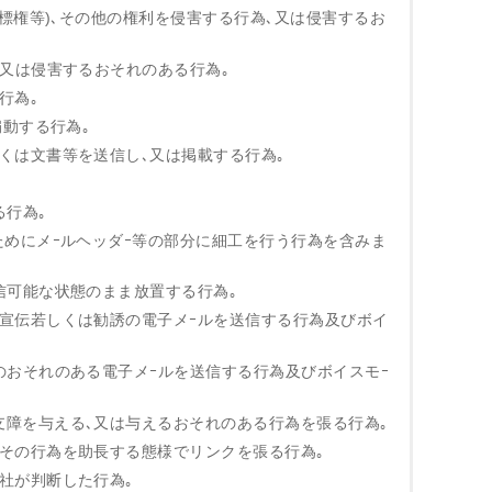
､商標権等)､その他の権利を侵害する行為､又は侵害するお
､又は侵害するおそれのある行為｡
行為｡
扇動する行為｡
しくは文書等を送信し､又は掲載する行為｡
｡
る行為｡
るためにメｰルヘッダｰ等の部分に細工を行う行為を含みま
受信可能な状態のまま放置する行為｡
的宣伝若しくは勧誘の電子メｰルを送信する行為及びボイ
そのおそれのある電子メｰルを送信する行為及びボイスモｰ
支障を与える､又は与えるおそれのある行為を張る行為｡
､その行為を助長する態様でリンクを張る行為｡
当社が判断した行為｡