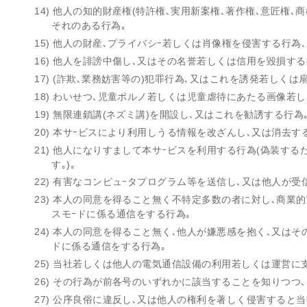
14) 他人の知的財産権(特許権､実用新案権､著作権､意匠権
それのある行為｡
15) 他人の財産､プライバシｰ若しくは肖像権を侵害する行為
16) 他人を誹謗中傷し､又はその名誉若しくは信用を毀損する
17) (詐欺､業務妨害等の)犯罪行為､又はこれを誘発若しくは
18) わいせつ､児童ポルノ若しくは児童虐待にあたる画像若
19) 無限連鎖講(ネズミ講)を開設し､又はこれを勧誘する行為
20) 本サｰビスにより利用しうる情報を改ざんし､又は消去す
21) 他人になりすまして本サｰビスを利用する行為(偽装す
す｡)｡
22) 有害なコンピュｰタプログラム等を送信し､又は他人が
23) 本人の同意を得ること無く不特定多数の者に対し､商業
スモｰドに係る通信をする行為｡
24) 本人の同意を得ること無く､他人が嫌悪感を抱く､又は
ドに係る通信をする行為｡
25) 当社若しくは他人の電気通信設備の利用若しくは運営に
26) その行為が前各号のいずれかに該当することを知りつつ
27) 公序良俗に違反し､又は他人の権利を著しく侵害すると