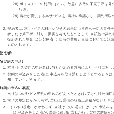
28) ボイスモｰドの利用において､故意に多数の不完了呼を
行為｡
29) 当社が提供する本サｰビスを､当社の承諾なしに契約者以
契約者は､本サｰビスの利用及びその結果につき自ら一切の責任
者または第三者に対して損害を与えたものとして､当該他の契約
提起された場合､当該契約者は､自らの費用と責任において当該
ものとします｡
章 契約
条
(契約の申込)
本サｰビス契約の申込みは､当社が定める方法により､当社に対し
契約の申込みをした者は､申込みを取り消ししようとするときは
知していただきます｡
条
(契約申込の承諾)
当社は､本サｰビス契約の申込みがあったときは､受け付けた順序
前項の規定にかかわらず､当社は､通信の取扱上余裕がないときは
(1)､(2)の規定にかかわらず､当社は､次の場合には､その申込
1) 申込みをした者が､過去に第3条(当社が行う契約の解除