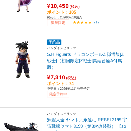
¥10,450
(税込)
ポイント：105
発売日：2026/07/18発売
（1）
数量限定
予約品
バンダイスピリッツ
S.H.Figuarts ドラゴンボールZ 孫悟飯[Z
戦士]（初回限定[Z戦士]集結台座A付属
版）
¥7,310
(税込)
ポイント：74
発売日：2026年11月発売予定
限定予約中
バンダイスピリッツ
輝艦大全 ヤマトよ永遠に REBEL3199 宇
宙戦艦ヤマト3199（第3次改装型） 【so