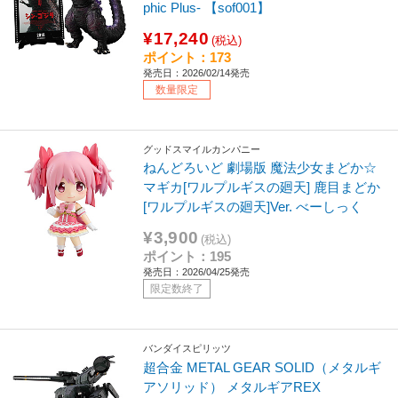
phic Plus- 【sof001】
¥17,240
(税込)
ポイント：173
発売日：2026/02/14発売
数量限定
グッドスマイルカンパニー
ねんどろいど 劇場版 魔法少女まどか☆
マギカ[ワルプルギスの廻天] 鹿目まどか
[ワルプルギスの廻天]Ver. べーしっく
¥3,900
(税込)
ポイント：195
発売日：2026/04/25発売
限定数終了
バンダイスピリッツ
超合金 METAL GEAR SOLID（メタルギ
アソリッド） メタルギアREX