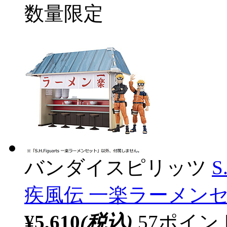
数量限定
バンダイスピリッツ
S
疾風伝 一楽ラーメンセッ
¥5,610
(税込)
57ポイ