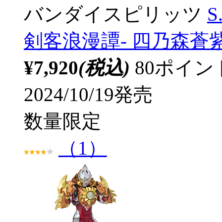
バンダイスピリッツ
S
剣客浪漫譚- 四乃森蒼紫 
¥7,920
(税込)
80ポイ
2024/10/19発売
数量限定
（1）