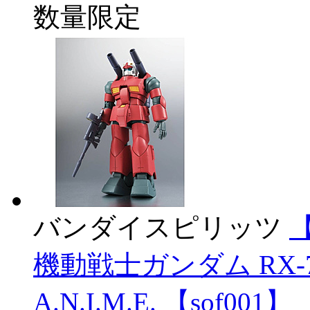
数量限定
バンダイスピリッツ
【
機動戦士ガンダム RX-77
A.N.I.M.E. 【sof001】