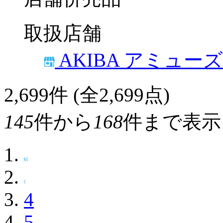
取扱店舗
AKIBA アミュー
2,699
件 (全2,699点)
145
件から
168
件まで表示
4
5