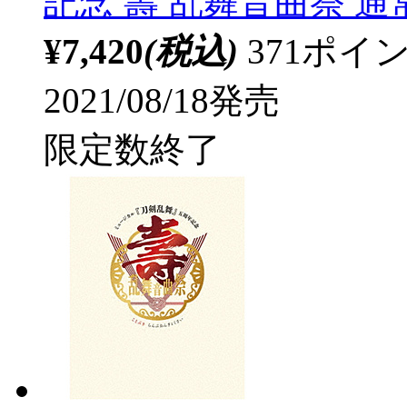
記念 壽 乱舞音曲祭 通常
¥7,420
(税込)
371ポ
2021/08/18発売
限定数終了