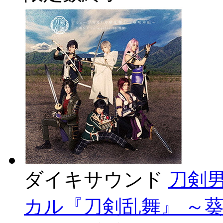
ダイキサウンド
刀剣男士
カル『刀剣乱舞』 ～葵