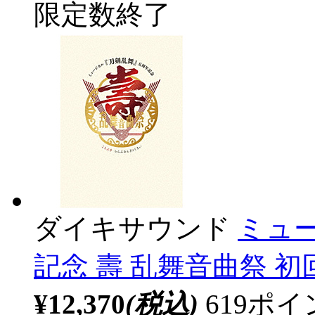
限定数終了
ダイキサウンド
ミュ
記念 壽 乱舞音曲祭 初
¥12,370
(税込)
619ポ