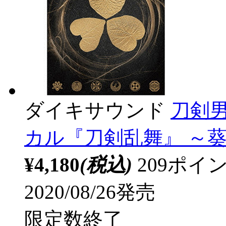
ダイキサウンド
刀剣男士
カル『刀剣乱舞』 ～葵
¥4,180
(税込)
209ポ
2020/08/26発売
限定数終了