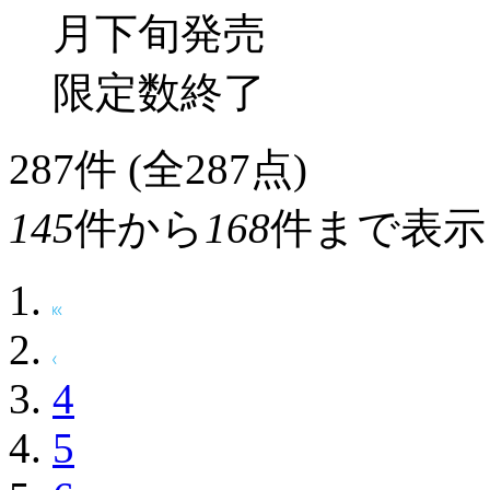
月下旬発売
限定数終了
287
件 (全287点)
145
件から
168
件まで表示
4
5