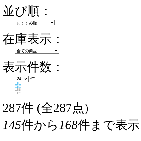
並び順：
在庫表示：
表示件数：
件
287
件 (全287点)
145
件から
168
件まで表示