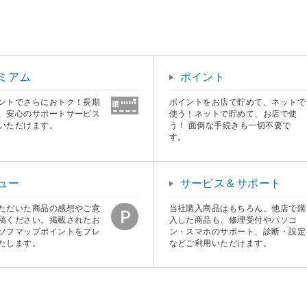
ミアム
ポイント
ントでさらにおトク！長期
ポイントをお店で貯めて、ネットで
、安心のサポートサービス
使う！ネットで貯めて、お店で使
いただけます。
う！ 面倒な手続きも一切不要で
す。
ュー
サービス＆サポート
ただいた商品の感想やご意
当社購入商品はもちろん、他店で購
稿ください。掲載されたお
入した商品も、修理受付やパソコ
ソフマップポイントをプレ
ン・スマホのサポート、診断・設定
たします。
などご利用いただけます。