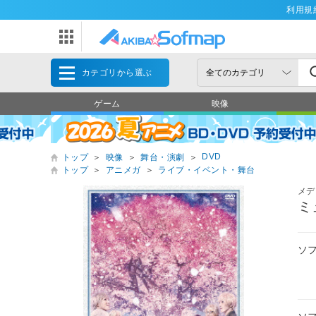
利用規
カテゴリから選ぶ
ゲーム
映像
DVD
トップ
＞
映像
＞
舞台・演劇
＞
トップ
＞
アニメガ
＞
ライブ・イベント・舞台
メデ
ミ
ソ