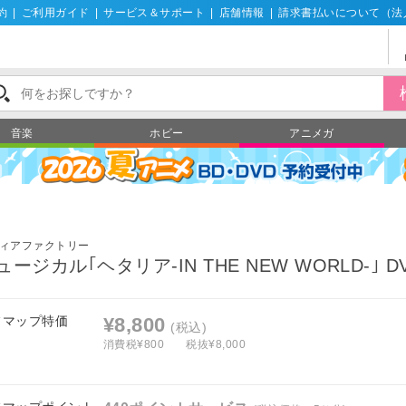
約
|
ご利用ガイド
|
サービス＆サポート
|
店舗情報
|
請求書払いについて（法
音楽
ホビー
アニメガ
ィアファクトリー
ュージカル｢ヘタリア-IN THE NEW WORLD-｣ D
フマップ特価
¥8,800
(税込)
消費税¥800
税抜¥8,000