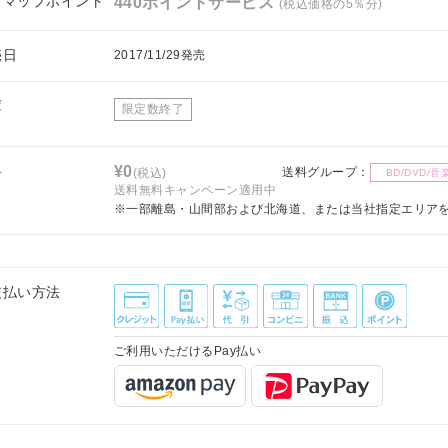
フマップポイント
440ポイントサービス
(税込価格の5％分)
売日
2017/11/29発売
庫
限定数終了
料
¥0
送料グループ：
(税込)
BD/DVD/音
送料無料キャンペーン適用中
※一部離島・山間部および北海道、または当社指定エリア
支払い方法
ご利用いただけるPay払い