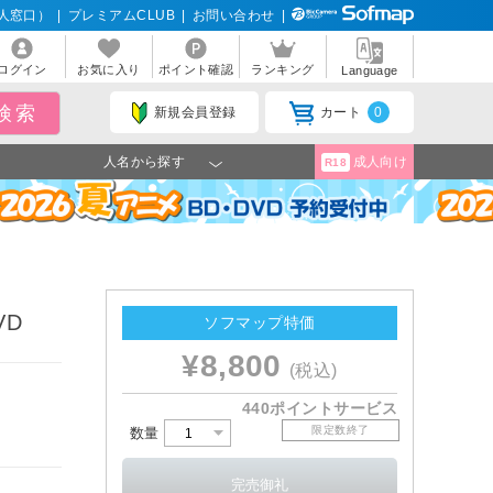
人窓口）
|
プレミアムCLUB
|
お問い合わせ
|
ログイン
お気に入り
ポイント確認
ランキング
Language
新規会員登録
カート
0
人名から探す
成人向け
R18
VD
ソフマップ特価
¥8,800
(税込)
440ポイントサービス
限定数終了
数量