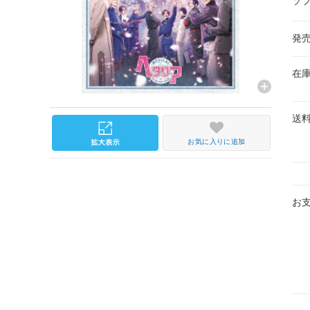
ソ
発
在
送
お気に入りに追加
お