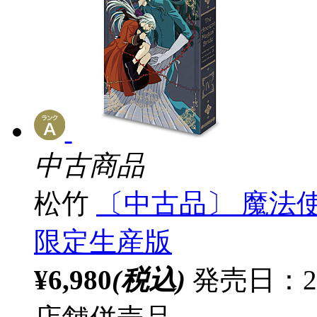
中古商品
松竹
〔中古品〕 魔法使い
限定生産版
¥6,980
(税込)
発売日：20