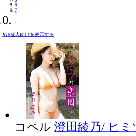
6
7
R18
成人向けを表示する
コペル
澄田綾乃/ ヒミ