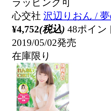
ラッピング可
心交社
沢辺りおん / 夢
¥4,752
(税込)
48ポイ
2019/05/02発売
在庫限り