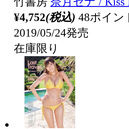
竹書房
奈月セナ / Kiss
¥4,752
(税込)
48ポイ
2019/05/24発売
在庫限り