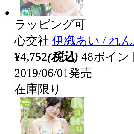
ラッピング可
心交社
伊織あい / れん
¥4,752
(税込)
48ポイ
2019/06/01発売
在庫限り