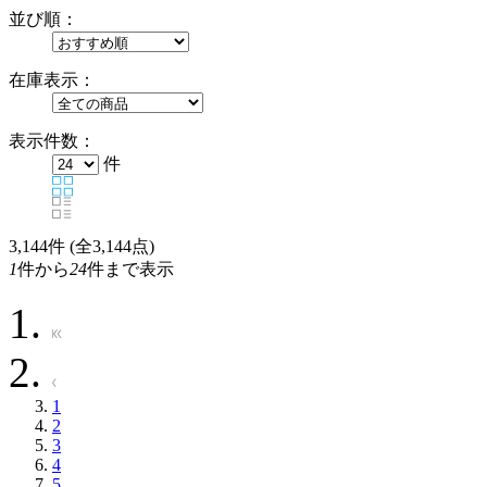
並び順：
在庫表示：
表示件数：
件
3,144
件 (全3,144点)
1
件から
24
件まで表示
1
2
3
4
5