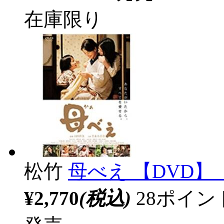
在庫限り
松竹
母べえ 【DVD】 
¥2,770
(税込)
28ポイ