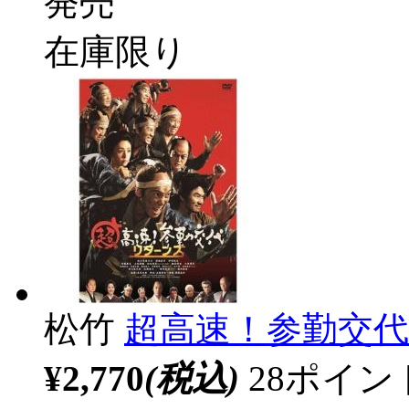
発売
在庫限り
松竹
超高速！参勤交代 
¥2,770
(税込)
28ポイ