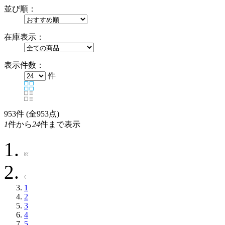
並び順：
在庫表示：
表示件数：
件
953
件 (全953点)
1
件から
24
件まで表示
1
2
3
4
5