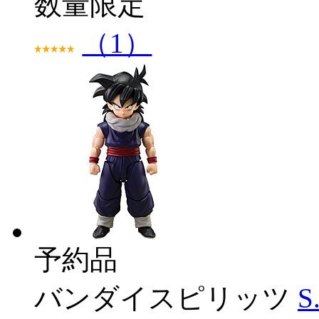
数量限定
（1）
予約品
バンダイスピリッツ
S