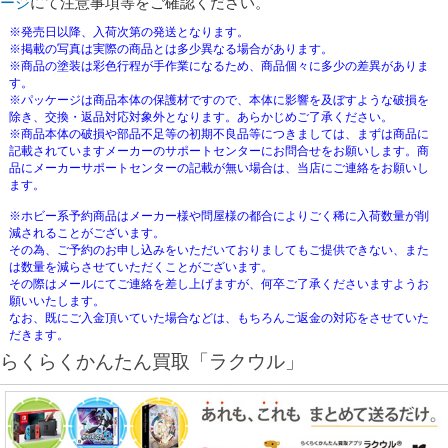
ージ
にて注意事項等をご確認ください。
※発売日以降、入荷次第の発送となります。
※掲載の写真は実際の商品とは多少異なる場合があります。
※商品の塗装は彩色行程が手作業になるため、商品個々に多少の差異がありま
す。
※パッケージは商品本体の保護材ですので、本体に影響を及ぼすような破損を
除き、交換・返品対応対象外となります。あらかじめご了承ください。
※商品本体の破損や部品不足等の初期不良品等につきましては、まずは商品に
記載されていますメーカーのサポートセンターにお問合せをお願いします。商
品にメーカーサポートセンターの記載が無い場合は、当店にご連絡をお願いし
ます。
※ホビー系予約商品はメーカー様や問屋様の都合によりごく稀に入荷数量が削
減されることがございます。
その為、ご予約のお申し込みをいただいておりましてもご提供できない、また
は数量を減らさせていただくことがございます。
その際はメールにてご連絡を差し上げますが、何卒ご了承くださいますようお
願いいたします。
なお、既にご入金頂いていた場合などは、もちろんご返金の対応をさせていた
だきます。
らくらくかんたん買取「ラクウル」