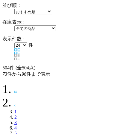
並び順：
在庫表示：
表示件数：
件
504
件 (全504点)
73
件から
96
件まで表示
1
2
3
4
5