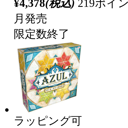
¥4,378
(税込)
219ポ
月発売
限定数終了
ラッピング可