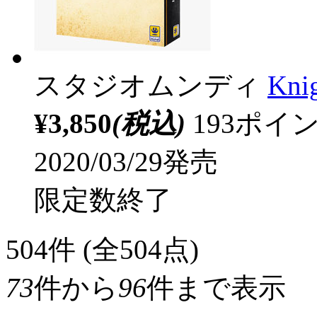
スタジオムンディ
Kn
¥3,850
(税込)
193ポ
2020/03/29発売
限定数終了
504
件 (全504点)
73
件から
96
件まで表示