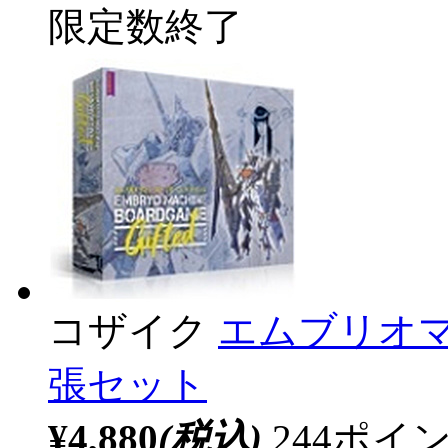
限定数終了
コザイク
エムブリオマシ
張セット
¥4,880
(税込)
244ポ