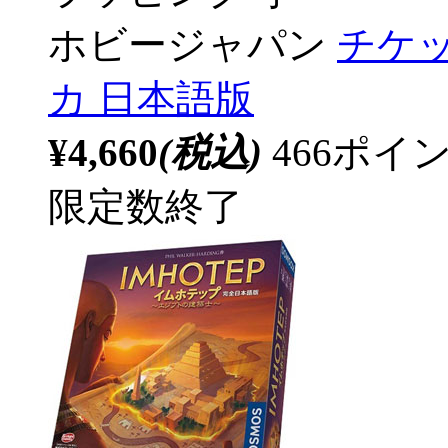
ホビージャパン
チケ
カ 日本語版
¥4,660
(税込)
466ポ
限定数終了