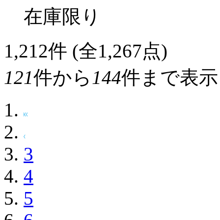
在庫限り
1,212
件 (全1,267点)
121
件から
144
件まで表示
3
4
5