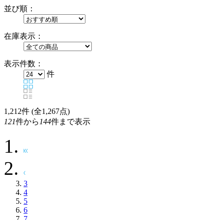
並び順：
在庫表示：
表示件数：
件
1,212
件 (全1,267点)
121
件から
144
件まで表示
3
4
5
6
7