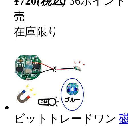
¥720
(税込)
36ポイン
売
在庫限り
ビットトレードワン