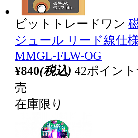
ビットトレードワン
ジュール リード線仕様
MMGL-FLW-OG
¥840
(税込)
42ポイン
売
在庫限り