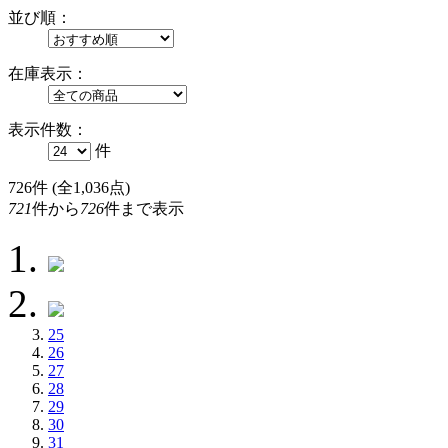
並び順：
在庫表示：
表示件数：
件
726
件 (全1,036点)
721
件から
726
件まで表示
25
26
27
28
29
30
31