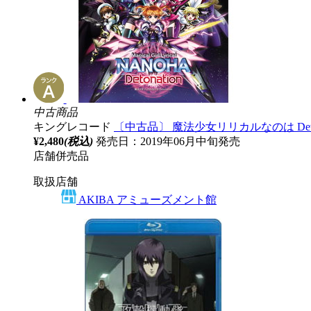
中古商品
キングレコード
〔中古品〕 魔法少女リリカルなのは Deton
¥2,480
(税込)
発売日：2019年06月中旬発売
店舗併売品
取扱店舗
AKIBA アミューズメント館