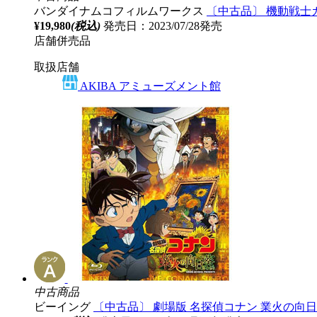
バンダイナムコフィルムワークス
〔中古品〕 機動戦士ガンダム
¥19,980
(税込)
発売日：2023/07/28発売
店舗併売品
取扱店舗
AKIBA アミューズメント館
中古商品
ビーイング
〔中古品〕 劇場版 名探偵コナン 業火の向日