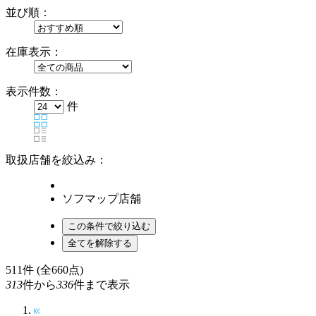
並び順：
在庫表示：
表示件数：
件
取扱店舗を絞込み：
ソフマップ店舗
511
件 (全660点)
313
件から
336
件まで表示