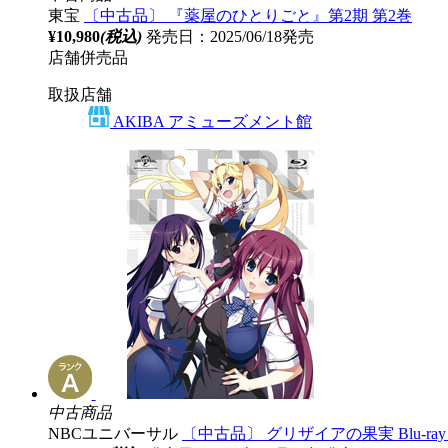
東宝
〔中古品〕 『薬屋のひとりごと』第2期 第2巻
¥10,980
(税込)
発売日：2025/06/18発売
店舗併売品
取扱店舗
AKIBA アミューズメント館
中古商品
NBCユニバーサル
〔中古品〕 グリザイアの果実 Blu-r