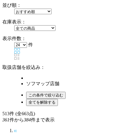
並び順：
在庫表示：
表示件数：
件
取扱店舗を絞込み：
ソフマップ店舗
513
件 (全663点)
361
件から
384
件まで表示