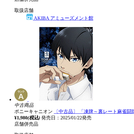
取扱店舗
AKIBA アミューズメント館
中古商品
ポニーキャニオン
〔中古品〕 「凍牌～裏レート麻雀闘牌
¥1,980
(税込)
発売日：2025/01/22発売
店舗併売品