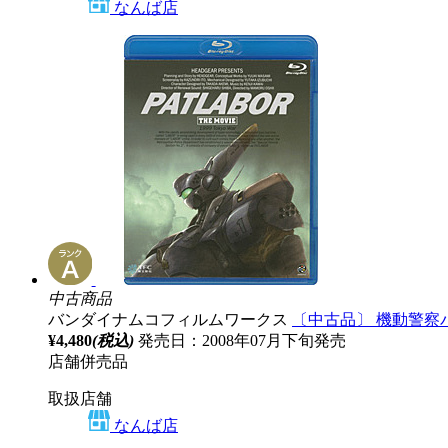
なんば店
中古商品
バンダイナムコフィルムワークス
〔中古品〕 機動警察
¥4,480
(税込)
発売日：2008年07月下旬発売
店舗併売品
取扱店舗
なんば店