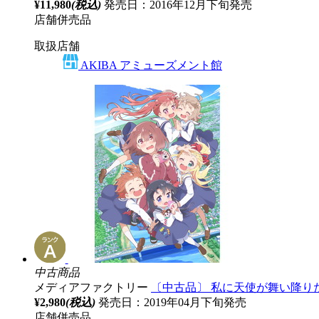
¥11,980
(税込)
発売日：2016年12月下旬発売
店舗併売品
取扱店舗
AKIBA アミューズメント館
中古商品
メディアファクトリー
〔中古品〕 私に天使が舞い降りた！
¥2,980
(税込)
発売日：2019年04月下旬発売
店舗併売品