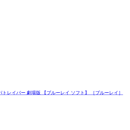
パトレイバー 劇場版 【ブルーレイ ソフト】 ［ブルーレイ］