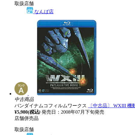
取扱店舗
なんば店
中古商品
バンダイナムコフィルムワークス
〔中古品〕 WXIII
¥5,980
(税込)
発売日：2008年07月下旬発売
店舗併売品
取扱店舗