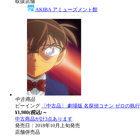
取扱店舗
AKIBA アミューズメント館
中古商品
ビーイング
〔中古品〕 劇場版 名探偵コナン ゼロの執行人
¥1,980
(税込)～
中古商品が計3点あります
発売日：2018年10月上旬発売
店舗併売品