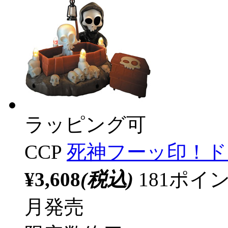
ラッピング可
CCP
死神フーッ印！ド
¥3,608
(税込)
181ポ
月発売