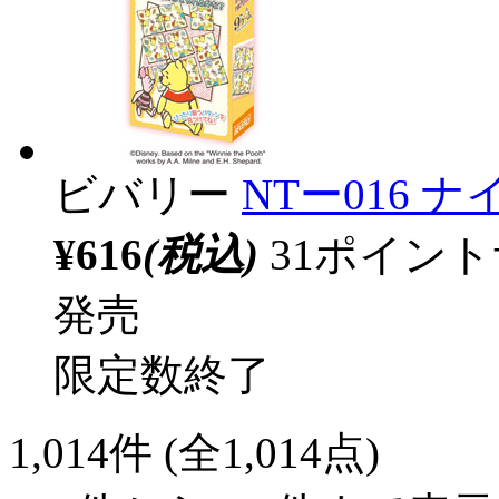
ビバリー
NTー016 
¥616
(税込)
31ポイン
発売
限定数終了
1,014
件 (全1,014点)