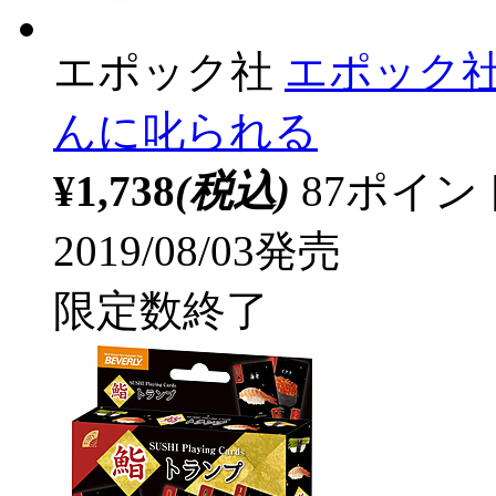
エポック社
エポック
んに叱られる
¥1,738
(税込)
87ポイ
2019/08/03発売
限定数終了