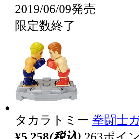
2019/06/09発売
限定数終了
タカラトミー
拳闘士
¥5,258
(税込)
263ポ