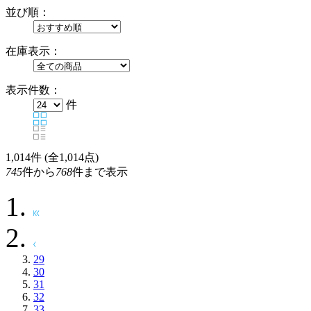
並び順：
在庫表示：
表示件数：
件
1,014
件 (全1,014点)
745
件から
768
件まで表示
29
30
31
32
33