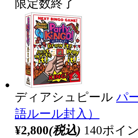
限定数終了
ディアシュピール
パ
語ルール封入）
¥2,800
(税込)
140ポ