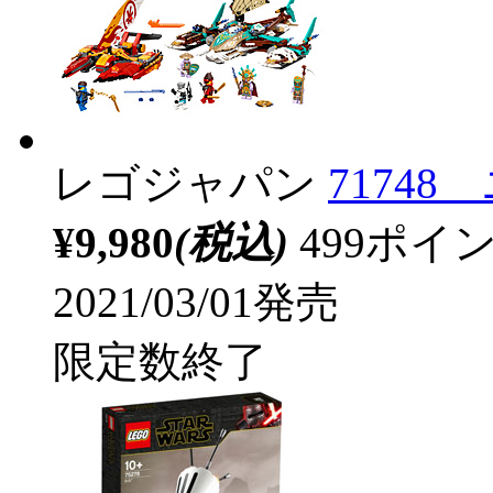
レゴジャパン
7174
¥9,980
(税込)
499ポ
2021/03/01発売
限定数終了