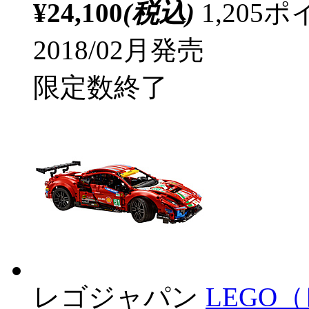
¥24,100
(税込)
1,20
2018/02月発売
限定数終了
レゴジャパン
LEGO（