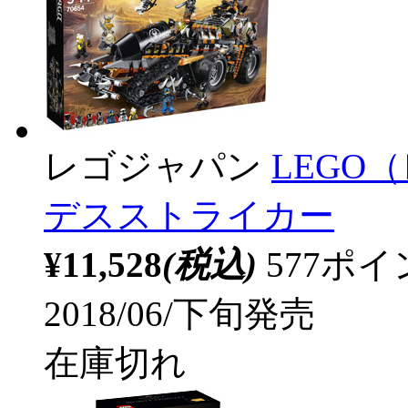
レゴジャパン
LEGO
デスストライカー
¥11,528
(税込)
577ポ
2018/06/下旬発売
在庫切れ