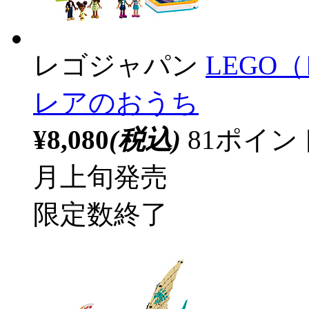
レゴジャパン
LEGO（
レアのおうち
¥8,080
(税込)
81ポイ
月上旬発売
限定数終了