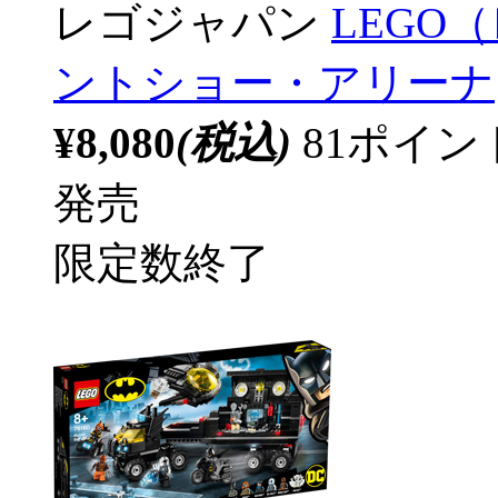
レゴジャパン
LEGO（
ントショー・アリーナ
¥8,080
(税込)
81ポイ
発売
限定数終了