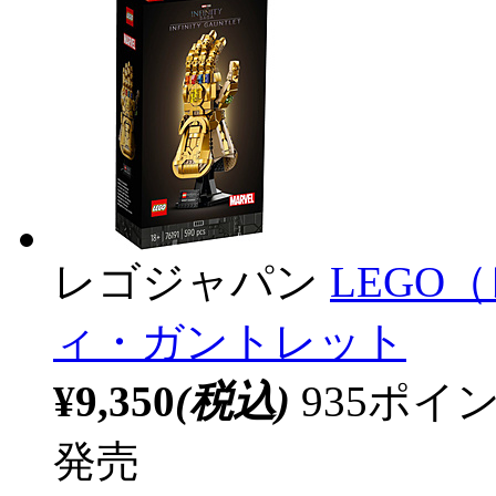
レゴジャパン
LEGO（
ィ・ガントレット
¥9,350
(税込)
935ポ
発売