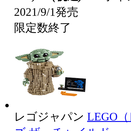
2021/9/1発売
限定数終了
レゴジャパン
LEGO（