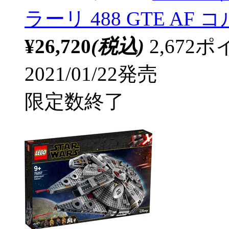
ラーリ 488 GTE AF 
¥26,720
(税込)
2,67
2021/01/22発売
限定数終了