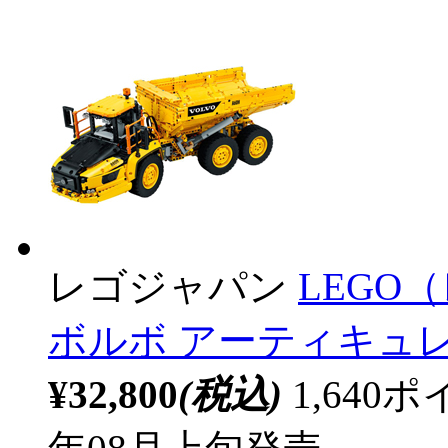
レゴジャパン
LEGO（
ボルボ アーティキュ
¥32,800
(税込)
1,64