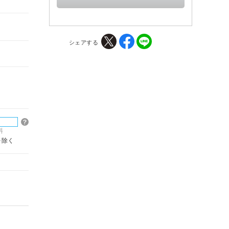
シェアする
料
を除く