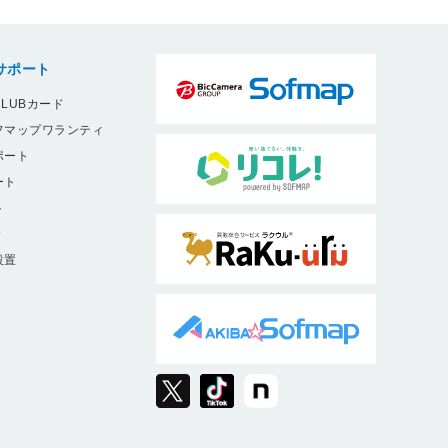
サポート
LUBカード
フマップワランティ
ポート
ート
ト
9
設置