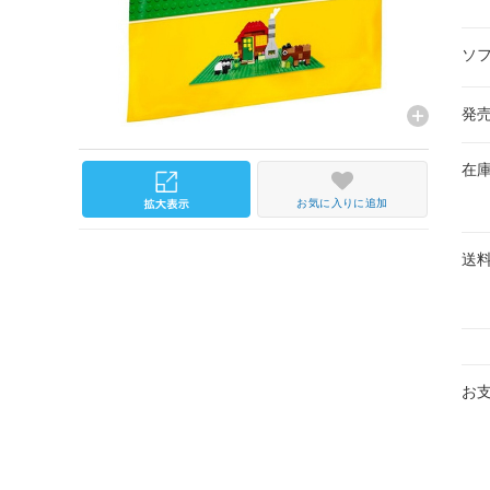
ソ
発
在
お気に入りに追加
送
お