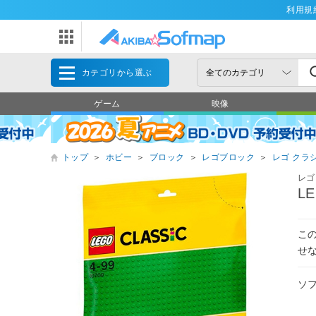
利用規
カテゴリから選ぶ
ゲーム
映像
トップ
＞
ホビー
＞
ブロック
＞
レゴブロック
＞
レゴ クラ
レゴ
L
こ
せ
ソ