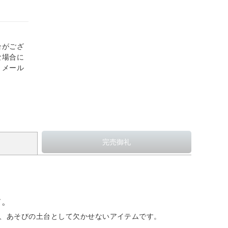
合がござ
な場合に
、メール
す。
示、あそびの土台として欠かせないアイテムです。