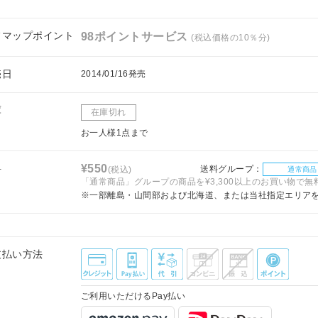
フマップポイント
98ポイントサービス
(税込価格の10％分)
売日
2014/01/16発売
庫
在庫切れ
お一人様1点まで
料
¥550
送料グループ：
(税込)
通常商品
「通常商品」グループの商品を¥3,300以上のお買い物で無
※一部離島・山間部および北海道、または当社指定エリア
支払い方法
ご利用いただけるPay払い