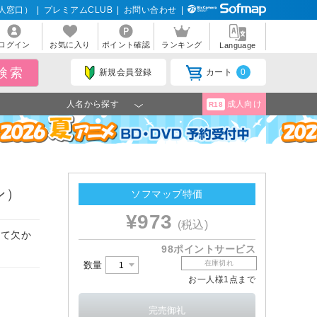
人窓口）
|
プレミアムCLUB
|
お問い合わせ
|
ログイン
お気に入り
ポイント確認
ランキング
Language
新規会員登録
カート
0
人名から探す
成人向け
R18
ン）
ソフマップ特価
¥973
(税込)
して欠か
98ポイントサービス
在庫切れ
数量
お一人様1点まで