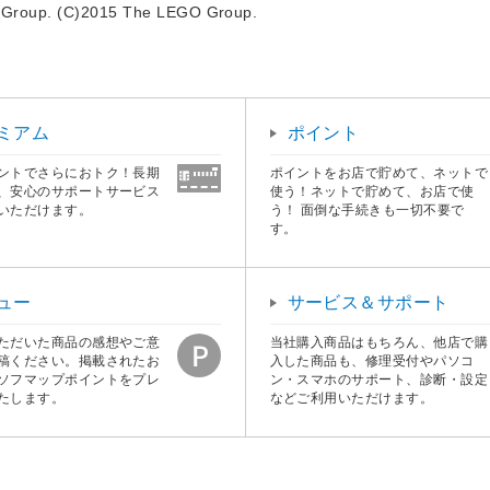
 Group. (C)2015 The LEGO Group.
ミアム
ポイント
ントでさらにおトク！長期
ポイントをお店で貯めて、ネットで
、安心のサポートサービス
使う！ネットで貯めて、お店で使
いただけます。
う！ 面倒な手続きも一切不要で
す。
ュー
サービス＆サポート
ただいた商品の感想やご意
当社購入商品はもちろん、他店で購
稿ください。掲載されたお
入した商品も、修理受付やパソコ
ソフマップポイントをプレ
ン・スマホのサポート、診断・設定
たします。
などご利用いただけます。