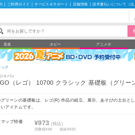
約
|
ご利用ガイド
|
サービス＆サポート
|
店舗情報
|
請求書払いについて（法
音楽
ホビー
アニメガ
シック
ジャパン
EGO（レゴ） 10700 クラシック 基礎板（グリー
のグリーンの基礎板は、レゴ(R) 作品の組立、展示、あそびの土台と
ないアイテムです。
フマップ特価
¥973
(税込)
消費税¥88
税抜¥885