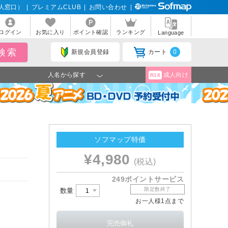
人窓口）
|
プレミアムCLUB
|
お問い合わせ
|
ログイン
お気に入り
ポイント確認
ランキング
Language
新規会員登録
カート
0
人名から探す
成人向け
R18
ソフマップ特価
¥4,980
(税込)
！
249ポイントサービス
限定数終了
数量
お一人様1点まで