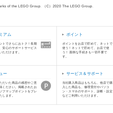
arks of the LEGO Group. （C）2020 The LEGO Group.
ミアム
ポイント
ントでさらにおトク！長期
ポイントをお店で貯めて、ネットで
、安心のサポートサービス
使う！ネットで貯めて、お店で使
いただけます。
う！ 面倒な手続きも一切不要で
す。
ュー
サービス＆サポート
ただいた商品の感想やご意
当社購入商品はもちろん、他店で購
稿ください。掲載されたお
入した商品も、修理受付やパソコ
ソフマップポイントをプレ
ン・スマホのサポート、診断・設定
たします。
などご利用いただけます。