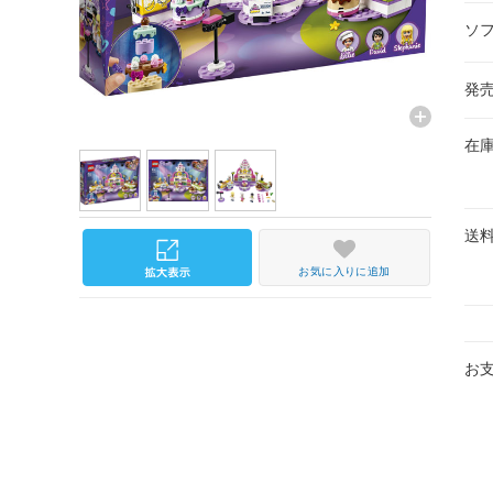
ソ
発
在
送
お気に入りに追加
お