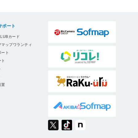
サポート
LUBカード
フマップワランティ
ポート
ート
ト
9
設置