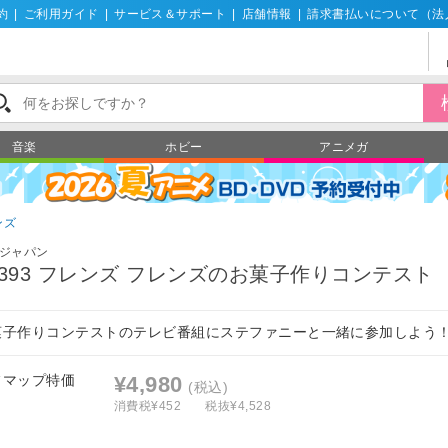
約
|
ご利用ガイド
|
サービス＆サポート
|
店舗情報
|
請求書払いについて（法
音楽
ホビー
アニメガ
ンズ
ジャパン
1393 フレンズ フレンズのお菓子作りコンテスト
菓子作りコンテストのテレビ番組にステファニーと一緒に参加しよう
フマップ特価
¥4,980
(税込)
消費税¥452
税抜¥4,528