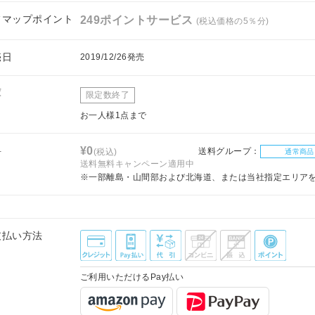
フマップポイント
249ポイントサービス
(税込価格の5％分)
売日
2019/12/26発売
庫
限定数終了
お一人様1点まで
料
¥0
送料グループ：
(税込)
通常商品
送料無料キャンペーン適用中
※一部離島・山間部および北海道、または当社指定エリア
支払い方法
ご利用いただけるPay払い