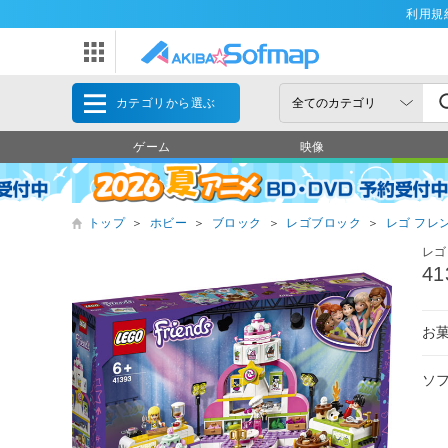
利用規
カテゴリから選ぶ
ゲーム
映像
トップ
＞
ホビー
＞
ブロック
＞
レゴブロック
＞
レゴ フレ
レゴ
4
お
ソ