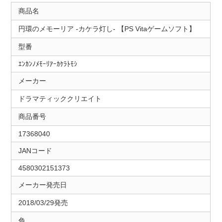
商品名
円環のメモーリア ‐カケラ灯し- 【PS Vitaゲームソフト】
型番
ｴﾝｶﾝﾉﾒﾓｰﾘｱｰｶｹﾗﾄﾓｼ
メーカー
ドラマティッククリエイト
商品番号
17368040
JANコード
4580302151373
メーカー発売日
2018/03/29発売
色