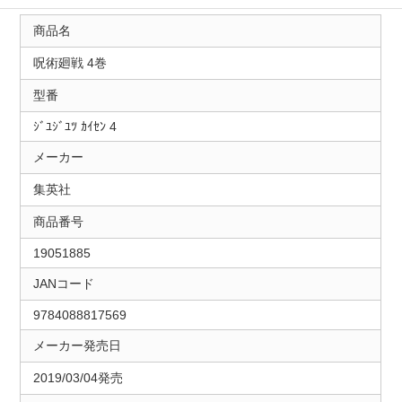
商品名
呪術廻戦 4巻
型番
ｼﾞﾕｼﾞﾕﾂ ｶｲｾﾝ 4
メーカー
集英社
商品番号
19051885
JANコード
9784088817569
メーカー発売日
2019/03/04発売