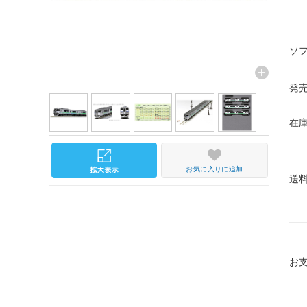
ソ
発
在
お気に入りに追加
送
お