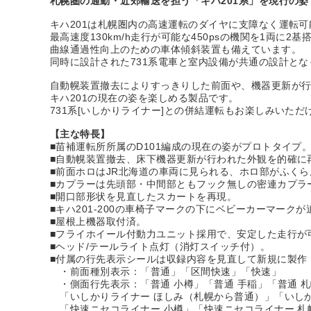
札幌圏の通勤・近郊輸送を担う「キハ201系」を現行の
キハ201は札幌圏内の高速運転のダイヤに支障なく運転可
最高速度130km/h走行が可能な450psの機関を1両に
曲線通過性向上のための車体傾斜装置も備えています。
同時に設計された731系電車と室内設備が共通の設計とな
自動幌装置撤去によりすっきりした前面や、機器更新が
キハ201の現在の姿を楽しめる製品です。
731系[いしかりライナー]との併結運転もお楽しみいただ
【主な特長】
■苗補運転所所属のD101編成の現在の姿がプロトタイプ
■自動幌装置撤去、床下機器更新が行われた外観を的確に
■前面ホロはJR北海道の車両に見られる、ホロ部がふく
■カプラーは先頭部・中間部ともフック無しの密連カプラ
■開口部形状を見直したスカートを再現。
■キハ201-200の車椅子マークの下にベビーカーマーク
■屋根上機器取付済。
■フライホイール付動力ユニット採用で、安定した走行が
■ヘッド/テールライト点灯（消灯スイッチ付）。
■付属の行先表示シールは収録内容を見直して新規に製作（
・前面種別表示：「普通」「区間快速」「快速」
・側面行先表示：「普通 小樽」「普通 手稲」「普通 札
「いしかりライナー ほしみ（札幌から普通）」「いしか
「快速ニセコライナー 小樽」「快速ニセコライナー 札