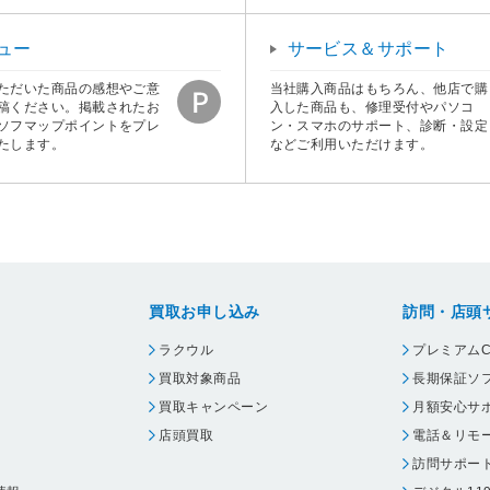
ュー
サービス＆サポート
ただいた商品の感想やご意
当社購入商品はもちろん、他店で購
稿ください。掲載されたお
入した商品も、修理受付やパソコ
ソフマップポイントをプレ
ン・スマホのサポート、診断・設定
たします。
などご利用いただけます。
買取お申し込み
訪問・店頭
ラクウル
プレミアムC
買取対象商品
長期保証ソ
買取キャンペーン
月額安心サ
店頭買取
電話＆リモ
訪問サポー