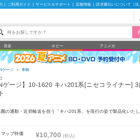
約
|
ご利用ガイド
|
サービス＆サポート
|
店舗情報
|
請求書払いについて（法
音楽
ホビー
アニメガ
Nゲージ
＞
車輌
O
Nゲージ】10-1620 キハ201系[ニセコライナー] 
ト
幌圏の通勤・近郊輸送を担う「キハ201系」を現行の姿で製品化いた
。
フマップ特価
¥10,700
(税込)