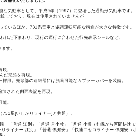
姿で製品化いたしました。
能な気動車として、平成9年（1997）に登場した通勤形気動車です。
2基搭載しており、現在は使用されていませんが
っているほか、731系電車と協調運転可能な構造が大きな特徴です。
行われた下まわり、現行の運行に合わせた行先表示シールなど、
けます。
。
再現。
らんだ形態を再現。
ー採用。先頭部の連結器には脱着可能なカプラーカバーを装備。
が追加された側面表記を再現。
可能。
731系[いしかりライナー]と共通）。
幌」「普通 江別」「普通 苫小牧」「普通 小樽（札幌から区間快速 
りライナー 江別」「普通 倶知安」「快速ニセコライナー 倶知安（
幌」