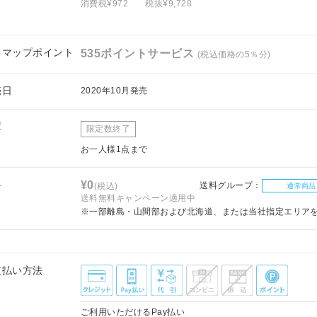
消費税¥972
税抜¥9,728
フマップポイント
535ポイントサービス
(税込価格の5％分)
売日
2020年10月発売
庫
限定数終了
お一人様1点まで
料
¥0
送料グループ：
(税込)
通常商品
送料無料キャンペーン適用中
※一部離島・山間部および北海道、または当社指定エリア
支払い方法
ご利用いただけるPay払い