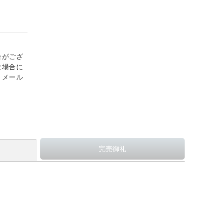
合がござ
な場合に
、メール