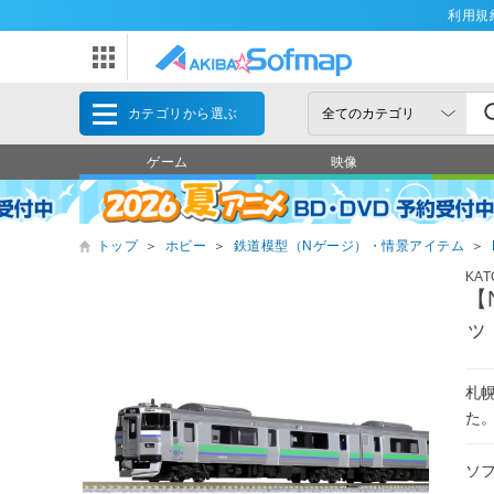
利用規
カテゴリから選ぶ
ゲーム
映像
トップ
＞
ホビー
＞
鉄道模型（Nゲージ）・情景アイテム
＞
KAT
【
ッ
札
た
ソ