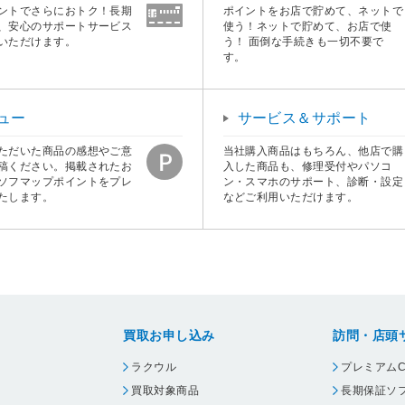
ントでさらにおトク！長期
ポイントをお店で貯めて、ネットで
、安心のサポートサービス
使う！ネットで貯めて、お店で使
いただけます。
う！ 面倒な手続きも一切不要で
す。
ュー
サービス＆サポート
ただいた商品の感想やご意
当社購入商品はもちろん、他店で購
稿ください。掲載されたお
入した商品も、修理受付やパソコ
ソフマップポイントをプレ
ン・スマホのサポート、診断・設定
たします。
などご利用いただけます。
買取お申し込み
訪問・店頭
ラクウル
プレミアムC
買取対象商品
長期保証ソ