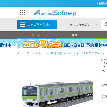
利用規
カテゴリから選ぶ
ゲーム
映像
トップ
＞
ホビー
＞
鉄道模型（Nゲージ）・情景アイテム
＞
TOM
【
本
E2
ソ