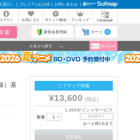
人窓口）
|
プレミアムCLUB
|
お問い合わせ
|
ログイン
お気に入り
ポイント確認
ランキング
Language
新規会員登録
カート
0
人名から探す
成人向け
R18
手線）基
ソフマップ特価
¥13,600
(税込)
1,360ポイントサービス
限定数終了
数量
お一人様1点まで