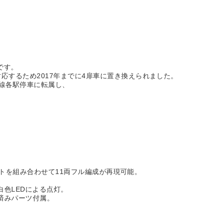
です。
応するため2017年までに4扉車に置き換えられました。
武線各駅停車に転属し、
結セットを組み合わせて11両フル編成が再現可能。
色LEDによる点灯。
済みパーツ付属。