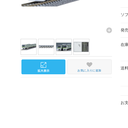
ソ
発
在
送
お気に入りに追加
お