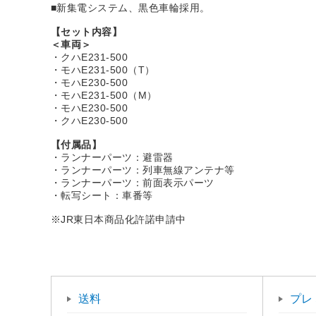
■新集電システム、黒色車輪採用。
【セット内容】
＜車両＞
・クハE231-500
・モハE231-500（T）
・モハE230-500
・モハE231-500（M）
・モハE230-500
・クハE230-500
【付属品】
・ランナーパーツ：避雷器
・ランナーパーツ：列車無線アンテナ等
・ランナーパーツ：前面表示パーツ
・転写シート：車番等
※JR東日本商品化許諾申請中
送料
プレ