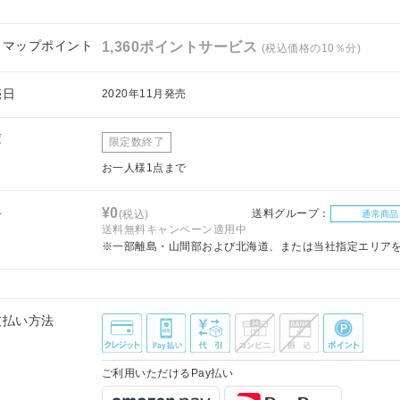
フマップポイント
1,360ポイントサービス
(税込価格の10％分)
売日
2020年11月発売
庫
限定数終了
お一人様1点まで
料
¥0
送料グループ：
(税込)
通常商品
送料無料キャンペーン適用中
※一部離島・山間部および北海道、または当社指定エリア
支払い方法
ご利用いただけるPay払い