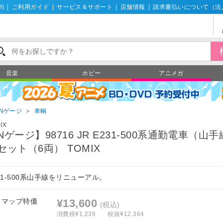
約
|
ご利用ガイド
|
サービス＆サポート
|
店舗情報
|
請求書払いについて（法
音楽
ホビー
アニメガ
Nゲージ
＞
車輌
IX
Nゲージ】98716 JR E231-500系通勤電車（山
セット（6両） TOMIX
31-500系山手線をリニューアル。
フマップ特価
¥13,600
(税込)
消費税¥1,236
税抜¥12,364