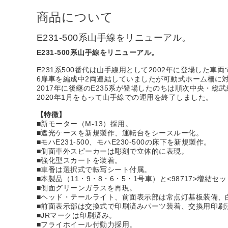
商品について
E231-500系山手線をリニューアル。
E231-500系山手線をリニューアル。
E231系500番代は山手線用として2002年に登場した車両
6扉車を編成中2両連結していましたが可動式ホーム柵に対
2017年に後継のE235系が登場したのちは順次中央・総
2020年1月をもって山手線での運用を終了しました。
【特徴】
■新モーター（M-13）採用。
■遮光ケースを新規製作、運転台をシースルー化。
■モハE231-500、モハE230-500の床下を新規製作。
■側面車外スピーカーは彫刻で立体的に表現。
■強化型スカートを装着。
■車番は選択式で転写シート付属。
■本製品（11・9・8・6・5・1号車）と<98717>増
■側面グリーンガラスを再現。
■ヘッド・テールライト、前面表示部は常点灯基板装備、白
■前面表示部は交換式で印刷済みパーツ装着、交換用印刷
■JRマークは印刷済み。
■フライホイール付動力採用。