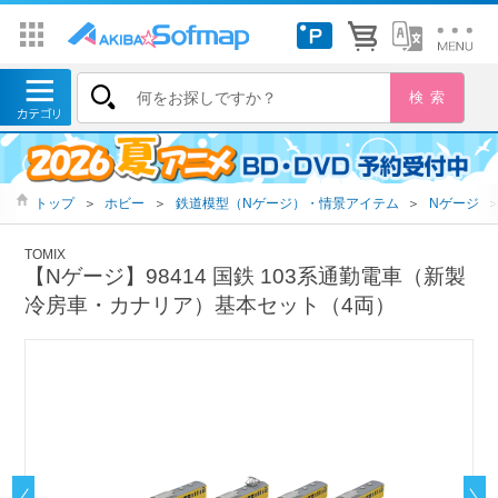
トップ
＞
ホビー
＞
鉄道模型（Nゲージ）・情景アイテム
＞
Nゲージ
TOMIX
【Nゲージ】98414 国鉄 103系通勤電車（新製
冷房車・カナリア）基本セット（4両）