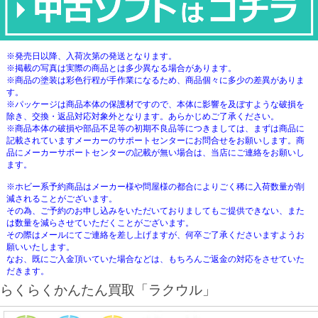
※発売日以降、入荷次第の発送となります。
※掲載の写真は実際の商品とは多少異なる場合があります。
※商品の塗装は彩色行程が手作業になるため、商品個々に多少の差異がありま
す。
※パッケージは商品本体の保護材ですので、本体に影響を及ぼすような破損を
除き、交換・返品対応対象外となります。あらかじめご了承ください。
※商品本体の破損や部品不足等の初期不良品等につきましては、まずは商品に
記載されていますメーカーのサポートセンターにお問合せをお願いします。商
品にメーカーサポートセンターの記載が無い場合は、当店にご連絡をお願いし
ます。
※ホビー系予約商品はメーカー様や問屋様の都合によりごく稀に入荷数量が削
減されることがございます。
その為、ご予約のお申し込みをいただいておりましてもご提供できない、また
は数量を減らさせていただくことがございます。
その際はメールにてご連絡を差し上げますが、何卒ご了承くださいますようお
願いいたします。
なお、既にご入金頂いていた場合などは、もちろんご返金の対応をさせていた
だきます。
らくらくかんたん買取「ラクウル」