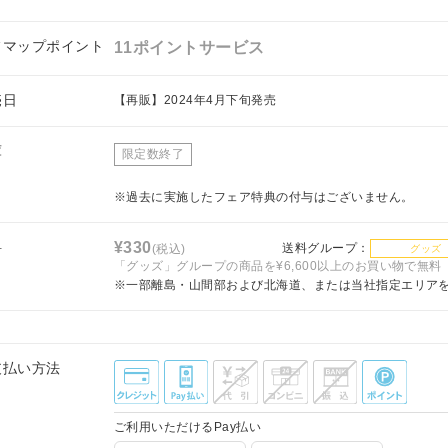
フマップポイント
11ポイントサービス
売日
【再販】2024年4月下旬発売
庫
限定数終了
※過去に実施したフェア特典の付与はございません。
料
¥330
送料グループ：
(税込)
グッズ
「グッズ」グループの商品を¥6,600以上のお買い物で無料
※一部離島・山間部および北海道、または当社指定エリア
支払い方法
ご利用いただけるPay払い