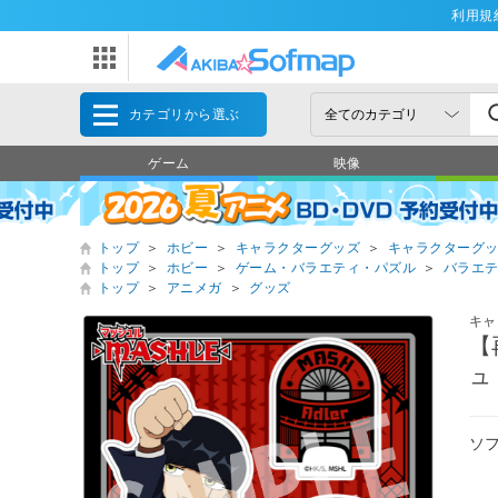
利用規
カテゴリから選ぶ
ゲーム
映像
トップ
＞
ホビー
＞
キャラクターグッズ
＞
キャラクターグ
トップ
＞
ホビー
＞
ゲーム・バラエティ・パズル
＞
バラエ
トップ
＞
アニメガ
＞
グッズ
キャ
【
ュ
ソ