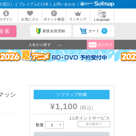
人窓口）
|
プレミアムCLUB
|
お問い合わせ
|
ログイン
お気に入り
ポイント確認
ランキング
Language
新規会員登録
カート
0
人名から探す
成人向け
R18
 マッシ
ソフマップ特価
¥1,100
(税込)
11ポイントサービス
限定数終了
数量