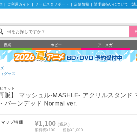
約
|
ご利用ガイド
|
サービス＆サポート
|
店舗情報
|
請求書払いについて（法
音楽
ホビー
アニメガ
ッズ
ティグッズ
ビネット
再販】 マッシュル-MASHLE- アクリルスタンド
・バーンデッド Normal ver.
フマップ特価
¥1,100
(税込)
消費税¥100
税抜¥1,000