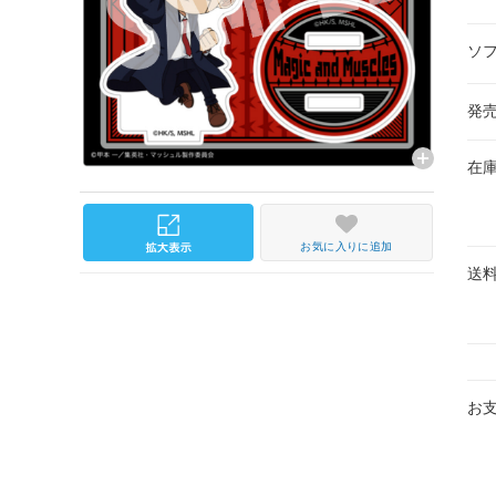
ソ
発
在
お気に入りに追加
送
お