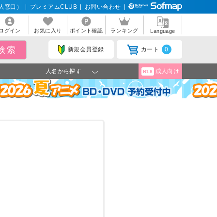
人窓口）
|
プレミアムCLUB
|
お問い合わせ
|
ログイン
お気に入り
ポイント確認
ランキング
Language
新規会員登録
カート
0
人名から探す
成人向け
R18