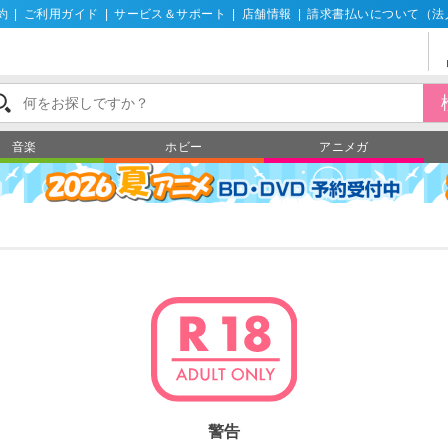
約
|
ご利用ガイド
|
サービス＆サポート
|
店舗情報
|
請求書払いについて（法
音楽
ホビー
アニメガ
警告