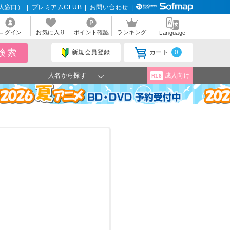
人窓口）
|
プレミアムCLUB
|
お問い合わせ
|
ログイン
お気に入り
ポイント確認
ランキング
Language
新規会員登録
カート
0
人名から探す
成人向け
R18