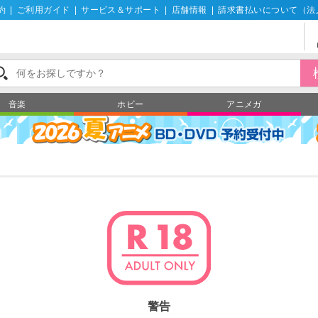
約
|
ご利用ガイド
|
サービス＆サポート
|
店舗情報
|
請求書払いについて（法
音楽
ホビー
アニメガ
警告