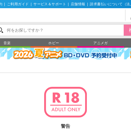
約
|
ご利用ガイド
|
サービス＆サポート
|
店舗情報
|
請求書払いについて（法
音楽
ホビー
アニメガ
警告