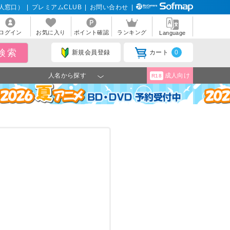
人窓口）
|
プレミアムCLUB
|
お問い合わせ
|
ログイン
お気に入り
ポイント確認
ランキング
Language
新規会員登録
カート
0
人名から探す
成人向け
R18