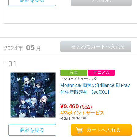
商品を見る
05
2024年
月
01
音楽
アニメガ
ブシロードミュージック
Morfonica/ 両翼のBrilliance Blu-ray
付生産限定盤 【sof001】
¥9,460
(税込)
473ポイントサービス
発売日:2024/05/01
商品を見る