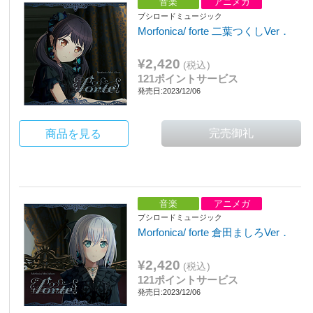
音楽
アニメガ
ブシロードミュージック
Morfonica/ forte 二葉つくしVer．
¥2,420
(税込)
121ポイントサービス
発売日:2023/12/06
商品を見る
音楽
アニメガ
ブシロードミュージック
Morfonica/ forte 倉田ましろVer．
¥2,420
(税込)
121ポイントサービス
発売日:2023/12/06