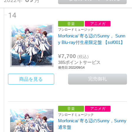
2022年
月
14
音楽
アニメガ
ブシロードミュージック
Morfonica/ 寄る辺のSunny， Sunn
y Blu-ray付生産限定盤 【sof001】
¥7,700
(税込)
385ポイントサービス
発売日:2022/09/14
商品を見る
音楽
アニメガ
ブシロードミュージック
Morfonica/ 寄る辺のSunny，Sunny
通常盤