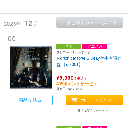
12
2023年
月
06
音楽
アニメガ
ブシロードミュージック
Morfonica/ forte Blu-ray付生産限定
盤 【sof001】
¥9,900
(税込)
495ポイントサービス
発売日:2023/12/06
商品を見る
まとめてカートへ