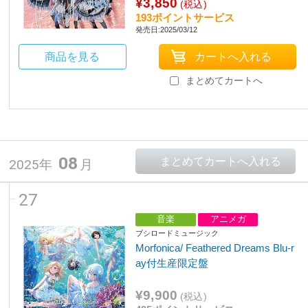
¥3,850
(税込)
193ポイントサービス
発売日:2025/03/12
商品を見る
まとめてカートへ
08
2025年
月
27
音楽
アニメガ
ブシロードミュージック
Morfonica/ Feathered Dreams Blu-r
ay付生産限定盤
¥9,900
(税込)