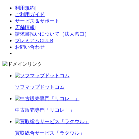
利用規約
|
ご利用ガイド
|
サービス＆サポート
|
店舗情報
|
請求書払いについて（法人窓口）
|
プレミアムCLUB
|
お問い合わせ
|
ソフマップドットコム
中古販売専門「リコレ！」
買取総合サービス「ラクウル」