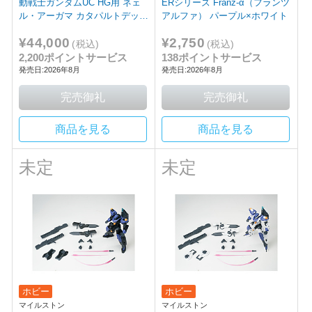
動戦士ガンダムUC HG用 ネェ
ERシリーズ Franz-α（フランツ
ル・アーガマ カタパルトデッキ
アルファ） パープル×ホワイト
（UC ver.）
¥44,000
¥2,750
(税込)
(税込)
2,200ポイントサービス
138ポイントサービス
発売日:2026年8月
発売日:2026年8月
商品を見る
商品を見る
未定
未定
ホビー
ホビー
マイルストン
マイルストン