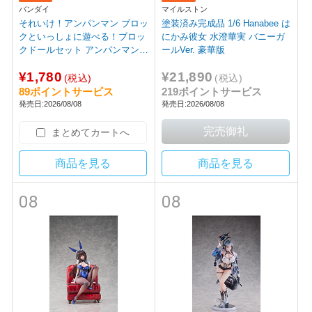
バンダイ
マイルストン
それいけ！アンパンマン ブロッ
塗装済み完成品 1/6 Hanabee は
クといっしょに遊べる！ブロッ
にかみ彼女 水澄華実 バニーガ
クドールセット アンパンマンと
ールVer. 豪華版
なかまたち
¥1,780
¥21,890
(税込)
(税込)
89ポイントサービス
219ポイントサービス
発売日:2026/08/08
発売日:2026/08/08
まとめてカートへ
商品を見る
商品を見る
08
08