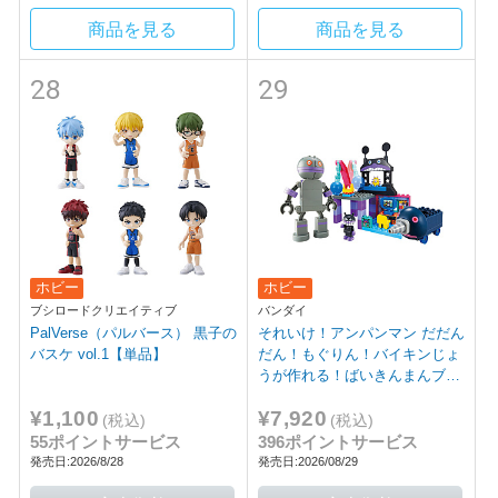
商品を見る
商品を見る
28
29
ホビー
ホビー
ブシロードクリエイティブ
バンダイ
PalVerse（パルバース） 黒子の
それいけ！アンパンマン だだん
バスケ vol.1【単品】
だん！もぐりん！バイキンじょ
うが作れる！ばいきんまんブロ
ックバケツ
¥1,100
¥7,920
(税込)
(税込)
55ポイントサービス
396ポイントサービス
発売日:2026/8/28
発売日:2026/08/29