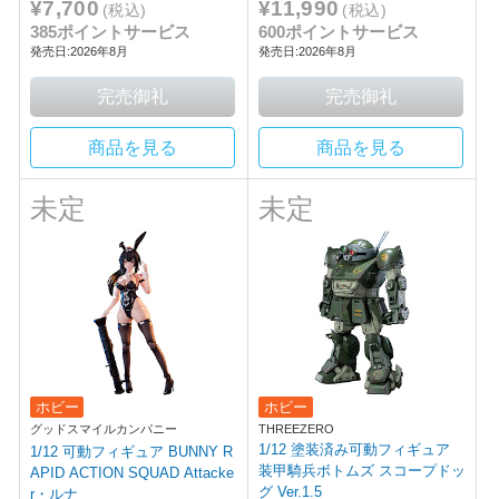
¥7,700
¥11,990
(税込)
(税込)
385ポイントサービス
600ポイントサービス
発売日:2026年8月
発売日:2026年8月
商品を見る
商品を見る
未定
未定
ホビー
ホビー
グッドスマイルカンパニー
THREEZERO
1/12 塗装済み可動フィギュア
1/12 可動フィギュア BUNNY R
装甲騎兵ボトムズ スコープドッ
APID ACTION SQUAD Attacke
グ Ver.1.5
r・ルナ