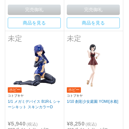
商品を見る
商品を見る
未定
未定
ホビー
ホビー
コトブキヤ
コトブキヤ
1/1 メガミデバイス B1R-L シャ
1/10 創彩少女庭園 YOMI[水着]
ーシキット スキンカラーD
¥5,940
¥8,250
(税込)
(税込)