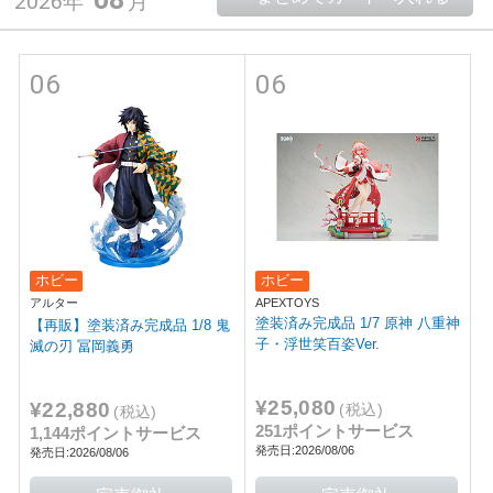
2026年
月
06
06
ホビー
ホビー
アルター
APEXTOYS
塗装済み完成品 1/7 原神 八重神
【再販】塗装済み完成品 1/8 鬼
子・浮世笑百姿Ver.
滅の刃 冨岡義勇
¥25,080
¥22,880
(税込)
(税込)
251ポイントサービス
1,144ポイントサービス
発売日:2026/08/06
発売日:2026/08/06