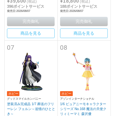
¥39,600
¥18,800
(税込)
(税込)
396ポイントサービス
188ポイントサービス
発売日:2026/08/07
発売日:2026/08/07
商品を見る
商品を見る
07
08
ホビー
ホビー
グッドスマイルカンパニー
アゾンインターナショナル
塗装済み完成品 1/7 葬送のフリ
1/6 ピュアニーモキャラクター
ーレン フェルン～追憶のひとと
シリーズ No.168 魔法の天使ク
き～
リィミーマミ 森沢優