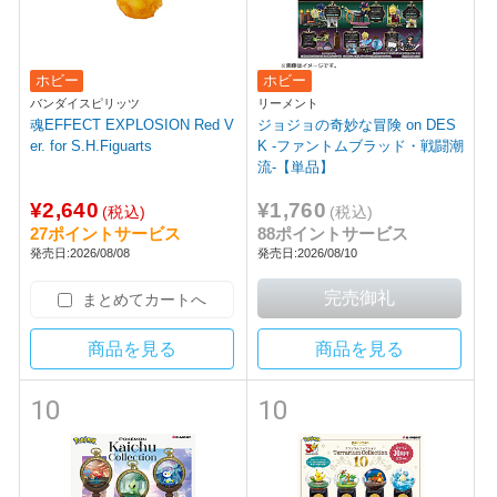
ホビー
ホビー
バンダイスピリッツ
リーメント
魂EFFECT EXPLOSION Red V
ジョジョの奇妙な冒険 on DES
er. for S.H.Figuarts
K -ファントムブラッド・戦闘潮
流-【単品】
¥2,640
¥1,760
(税込)
(税込)
27ポイントサービス
88ポイントサービス
発売日:2026/08/08
発売日:2026/08/10
まとめてカートへ
商品を見る
商品を見る
10
10