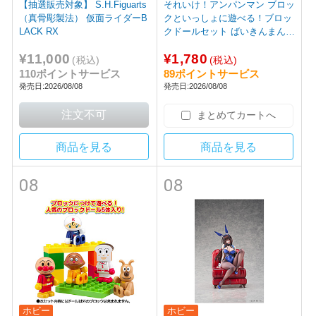
【抽選販売対象】 S.H.Figuarts
それいけ！アンパンマン ブロッ
（真骨彫製法） 仮面ライダーB
クといっしょに遊べる！ブロッ
LACK RX
クドールセット ばいきんまんと
なかまたち
¥11,000
¥1,780
(税込)
(税込)
110ポイントサービス
89ポイントサービス
発売日:2026/08/08
発売日:2026/08/08
まとめてカートへ
商品を見る
商品を見る
08
08
ホビー
ホビー