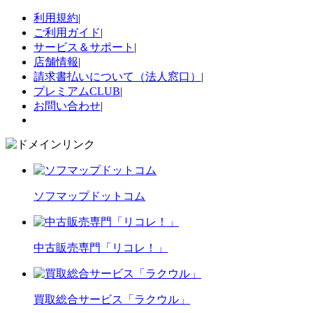
利用規約
|
ご利用ガイド
|
サービス＆サポート
|
店舗情報
|
請求書払いについて（法人窓口）
|
プレミアムCLUB
|
お問い合わせ
|
ソフマップドットコム
中古販売専門「リコレ！」
買取総合サービス「ラクウル」