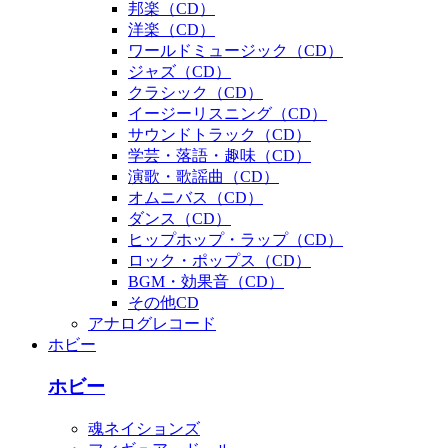
邦楽（CD）
洋楽（CD）
ワールドミュージック（CD）
ジャズ（CD）
クラシック（CD）
イージーリスニング（CD）
サウンドトラック（CD）
学芸・落語・趣味（CD）
演歌・歌謡曲（CD）
オムニバス（CD）
ダンス（CD）
ヒップホップ・ラップ（CD）
ロック・ポップス（CD）
BGM・効果音（CD）
その他CD
アナログレコード
ホビー
ホビー
魂ネイションズ