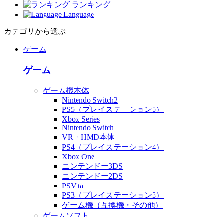
ランキング
Language
カテゴリから選ぶ
ゲーム
ゲーム
ゲーム機本体
Nintendo Switch2
PS5（プレイステーション5）
Xbox Series
Nintendo Switch
VR・HMD本体
PS4（プレイステーション4）
Xbox One
ニンテンドー3DS
ニンテンドー2DS
PSVita
PS3（プレイステーション3）
ゲーム機（互換機・その他）
ゲームソフト