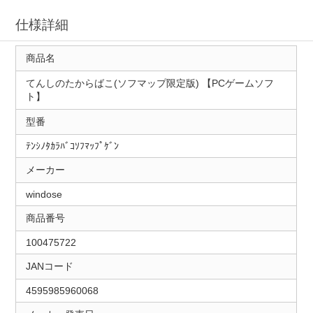
仕様詳細
商品名
てんしのたからばこ(ソフマップ限定版) 【PCゲームソフ
ト】
型番
ﾃﾝｼﾉﾀｶﾗﾊﾞｺｿﾌﾏｯﾌﾟｹﾞﾝ
メーカー
windose
商品番号
100475722
JANコード
4595985960068