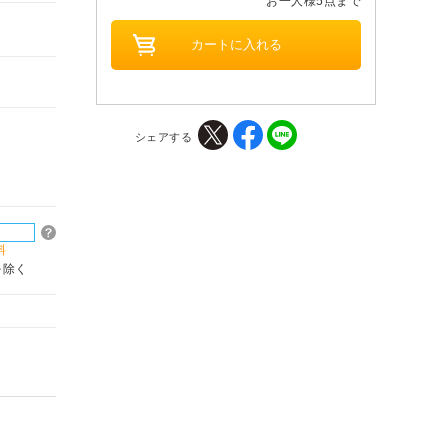
お一人様5点まで
シェアする
料
を除く