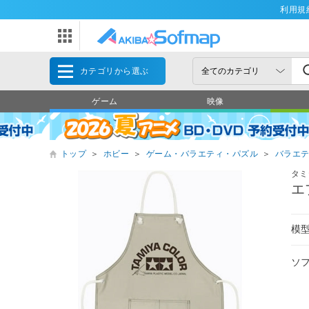
利用規
カテゴリから選ぶ
ゲーム
映像
トップ
＞
ホビー
＞
ゲーム・バラエティ・パズル
＞
バラエ
タミ
エ
模
ソ