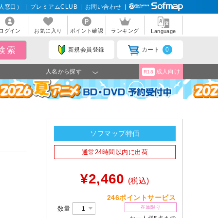
人窓口）
|
プレミアムCLUB
|
お問い合わせ
|
ログイン
お気に入り
ポイント確認
ランキング
Language
新規会員登録
カート
0
人名から探す
成人向け
R18
ソフマップ特価
通常24時間以内に出荷
¥2,460
(税込)
246ポイントサービス
在庫限り
数量