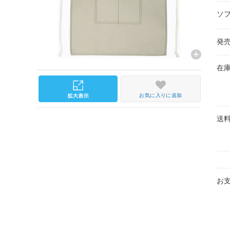
ソ
発
在
お気に入りに追加
送
お