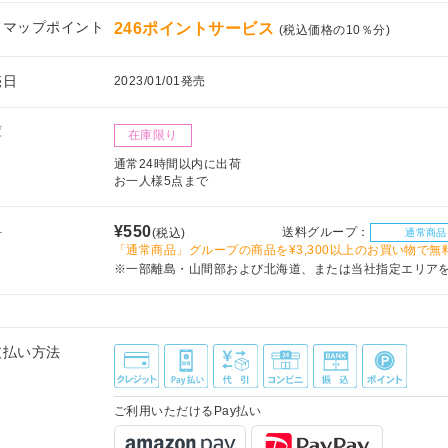
フマップポイント
246ポイントサービス
(税込価格の10％分)
売日
2023/01/01発売
庫
在庫限り
通常24時間以内に出荷
お一人様5点まで
料
¥550
送料グループ：
(税込)
通常商品
「通常商品」グループの商品を¥3,300以上のお買い物で無
※一部離島・山間部および北海道、または当社指定エリア
支払い方法
ご利用いただけるPay払い