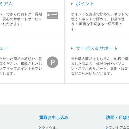
ミアム
ポイント
ントでさらにおトク！長期
ポイントをお店で貯めて、ネットで
、安心のサポートサービス
使う！ネットで貯めて、お店で使
いただけます。
う！ 面倒な手続きも一切不要で
す。
ュー
サービス＆サポート
ただいた商品の感想やご意
当社購入商品はもちろん、他店で購
稿ください。掲載されたお
入した商品も、修理受付やパソコ
ソフマップポイントをプレ
ン・スマホのサポート、診断・設定
たします。
などご利用いただけます。
買取お申し込み
訪問・店頭
ラクウル
プレミアムC