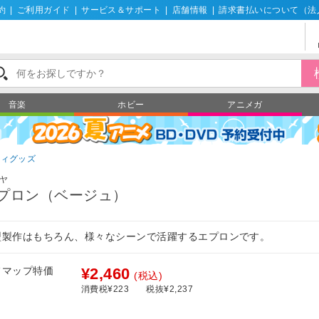
約
|
ご利用ガイド
|
サービス＆サポート
|
店舗情報
|
請求書払いについて（法
音楽
ホビー
アニメガ
ティグッズ
ヤ
プロン（ベージュ）
型製作はもちろん、様々なシーンで活躍するエプロンです。
フマップ特価
¥2,460
(税込)
消費税¥223
税抜¥2,237