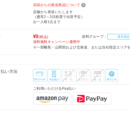
店頭からの発送商品について
店舗から発送いたします
（通常2～3日程度で出荷予定）
お一人様1点まで
料
¥0
送料グループ：
(税込)
通常商品
送料無料キャンペーン適用中
※一部離島・山間部および北海道、または当社指定エリア
支払い方法
ご利用いただけるPay払い