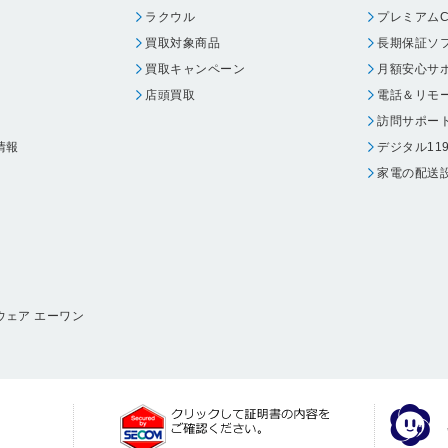
ラクウル
プレミアムC
買取対象商品
長期保証ソ
買取キャンペーン
月額安心サ
店頭買取
電話＆リモ
訪問サポー
情報
デジタル11
家電の配送
ウェア エーワン