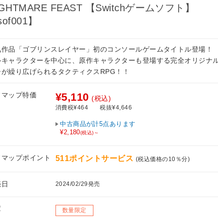
IGHTMARE FEAST 【Switchゲームソフト】
of001】
気作品「ゴブリンスレイヤー」初のコンソールゲームタイトル登場！
ルキャラクターを中心に、原作キャラクターも登場する完全オリジナ
ーが繰り広げられるタクティクスRPG！！
フマップ特価
¥5,110
(税込)
消費税¥464
税抜¥4,646
中古商品が計5点あります
¥2,180
(税込)～
フマップポイント
511ポイントサービス
(税込価格の10％分)
売日
2024/02/29発売
庫
数量限定