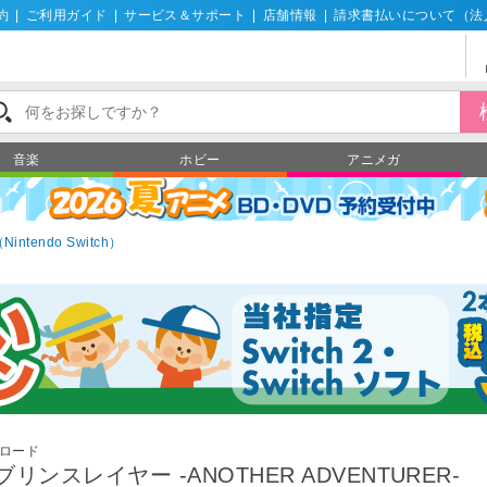
約
|
ご利用ガイド
|
サービス＆サポート
|
店舗情報
|
請求書払いについて（法
音楽
ホビー
アニメガ
tendo Switch）
ロード
ブリンスレイヤー -ANOTHER ADVENTURER-