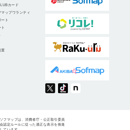
LUBカード
フマップワランティ
ポート
ート
ト
9
設置
ソフマップは、消費者庁・公正取引委員
会認定ルールに従った適正な表示を推進
しています。