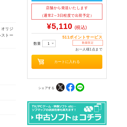
店舗から発送いたします
（通常2～3日程度で出荷予定）
¥5,110
(税込)
 オリジ
ルストー
511ポイントサービス
数量限定
数量
お一人様1点まで
シェアする