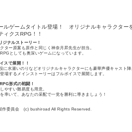
ールゲームタイトル登場！ オリジナルキャラクター
ティクスRPG！！
オリジナルストーリー！
ラクター原案も原作と同じく神奈月昇先生が担当。
RPGとしても奥深いゲームになっています。
ボイスで展開！！
)役に水瀬いのりなどオリジナルキャラクターにも豪華声優キャスト陣
も登場するメインストーリーはフルボイスで展開します。
RPG形式の戦闘！
アしやすい難易度も用意。
ちを率いて、あなたの采配で一党を勝利に導きましょう！
) bushiroad All Rights Reserved.