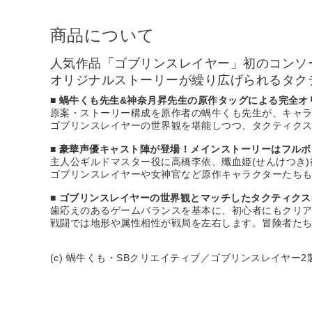
商品について
人気作品「ゴブリンスレイヤー」初のコンソ
オリジナルストーリーが繰り広げられるタク
■ 蝸牛くも先生&神奈月昇先生の原作タッグによる完全
原案・ストーリー構成を原作者の蝸牛くも先生が、キャ
ゴブリンスレイヤーの世界観を堪能しつつ、タクティクス
■ 豪華声優キャスト陣が登場！メインストーリーはフル
主人公ギルドマスター役に高橋李依、殲血姫(せんけつき
ゴブリンスレイヤーや女神官など原作キャラクターたち
■ ゴブリンスレイヤーの世界観とマッチしたタクティクス
歯応えのあるゲームバランスを基本に、初心者にもクリ
戦闘では地形や属性相性が戦局を左右します。冒険者た
(c) 蝸牛くも・SBクリエイティブ／ゴブリンスレイヤー2製作委員会 (c