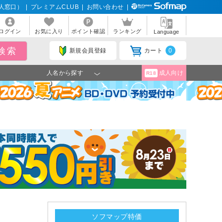
人窓口）
|
プレミアムCLUB
|
お問い合わせ
|
ログイン
お気に入り
ポイント確認
ランキング
Language
新規会員登録
カート
0
人名から探す
成人向け
R18
ソフマップ特価