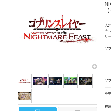
N
【s
人
ナ
リ
ソ
ソ
発
在