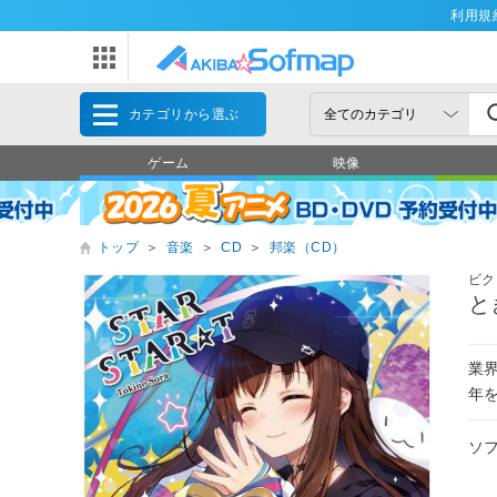
利用規
カテゴリから選ぶ
ゲーム
映像
トップ
＞
音楽
＞
CD
＞
邦楽（CD）
ビク
と
業界
年
ソ