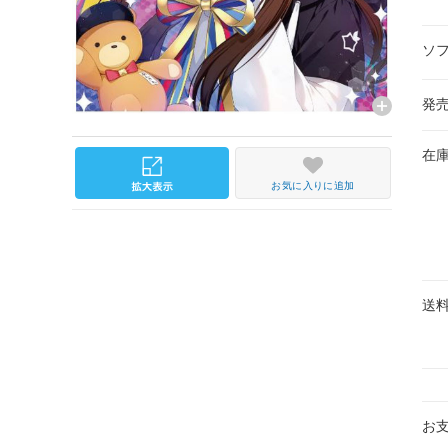
ソ
発
在
お気に入りに追加
送
お