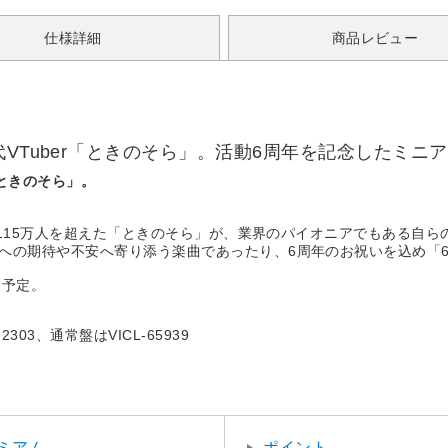
仕様詳細
商品レビュー
VTuber「ときのそら」。活動6周年を記念したミニ
「ときのそら」。
者数も115万人を超えた「ときのそら」が、業界のパイオニアでもある自
活への期待や不安へ寄り添う楽曲であったり、6周年のお祝いを込め「
属予定。
03、通常盤はVICL-65939
ミアム
ポイント