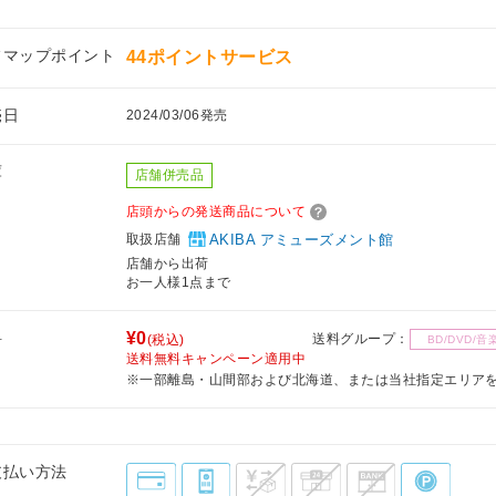
フマップポイント
44ポイントサービス
売日
2024/03/06発売
庫
店舗併売品
店頭からの発送商品について
取扱店舗
AKIBA アミューズメント館
店舗から出荷
お一人様1点まで
料
¥0
送料グループ：
(税込)
BD/DVD/音
送料無料キャンペーン適用中
※一部離島・山間部および北海道、または当社指定エリア
支払い方法