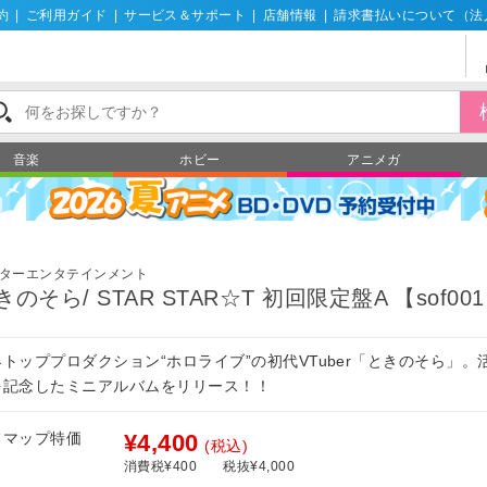
約
|
ご利用ガイド
|
サービス＆サポート
|
店舗情報
|
請求書払いについて（法
音楽
ホビー
アニメガ
ターエンタテインメント
きのそら/ STAR STAR☆T 初回限定盤A 【sof00
トッププロダクション“ホロライブ”の初代VTuber「ときのそら」。
を記念したミニアルバムをリリース！！
フマップ特価
¥4,400
(税込)
消費税¥400
税抜¥4,000