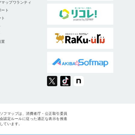
フマップワランティ
ポート
ート
ト
9
設置
ソフマップは、消費者庁・公正取引委員
会認定ルールに従った適正な表示を推進
しています。