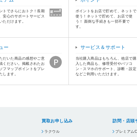
ントでさらにおトク！長期
ポイントをお店で貯めて、ネットで
、安心のサポートサービス
使う！ネットで貯めて、お店で使
いただけます。
う！ 面倒な手続きも一切不要で
す。
ュー
サービス＆サポート
ただいた商品の感想やご意
当社購入商品はもちろん、他店で購
稿ください。掲載されたお
入した商品も、修理受付やパソコ
ソフマップポイントをプレ
ン・スマホのサポート、診断・設定
たします。
などご利用いただけます。
買取お申し込み
訪問・店頭
ラクウル
プレミアムC