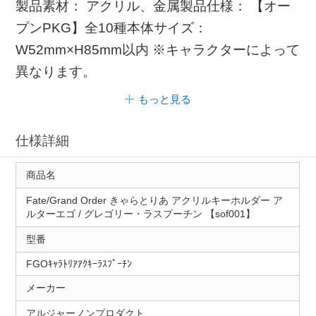
製品素材： アクリル、金属製品仕様： 【オー
プンPKG】全10種本体サイズ：
W52mm×H85mm以内 ※キャラクターによって
異なります。
もっと見る
仕様詳細
商品名
Fate/Grand Order きゃらとりあ アクリルキーホルダー ア
ルターエゴ / グレゴリー・ラスプーチン 【sof001】
型番
FGOｷｬﾗﾄﾘｱｱｸｷｰﾗｽﾌﾟｰﾁﾝ
メーカー
アルジャーノンプロダクト