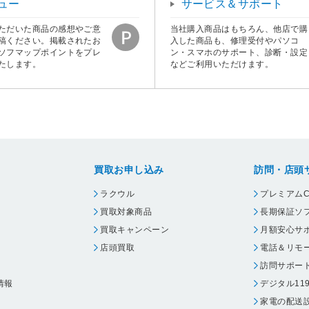
ュー
サービス＆サポート
ただいた商品の感想やご意
当社購入商品はもちろん、他店で購
稿ください。掲載されたお
入した商品も、修理受付やパソコ
ソフマップポイントをプレ
ン・スマホのサポート、診断・設定
たします。
などご利用いただけます。
買取お申し込み
訪問・店頭
ラクウル
プレミアムC
買取対象商品
長期保証ソ
買取キャンペーン
月額安心サ
店頭買取
電話＆リモ
訪問サポー
情報
デジタル11
家電の配送