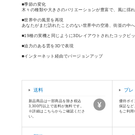
■季節の変化
木々の種類や大きさのバリエーションが豊富で、風に揺
■世界中の風景を再現
あなたがまだ訪れたことのない世界中の空港、街並の中
■19種の実機と同じように3Dレイアウトされたコックピ
■迫力のある雲を3Dで表現
■インターネット経由でバージョンアップ
送料
プレ
新品商品は一部商品を除き税込
優待ポイ
3,300円以上で送料が無料です。
保証など
※詳細はこちらからご確認くださ
もご利用
い。