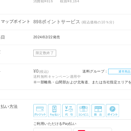
消費税¥816
税抜¥8,164
フマップポイント
898ポイントサービス
(税込価格の10％分)
売日
2024/02/22発売
庫
限定数終了
料
¥0
送料グループ：
(税込)
通常商品
送料無料キャンペーン適用中
※一部離島・山間部および北海道、または当社指定エリア
支払い方法
ご利用いただけるPay払い