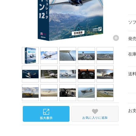
ソ
発
在
送
お
お気に入りに追加