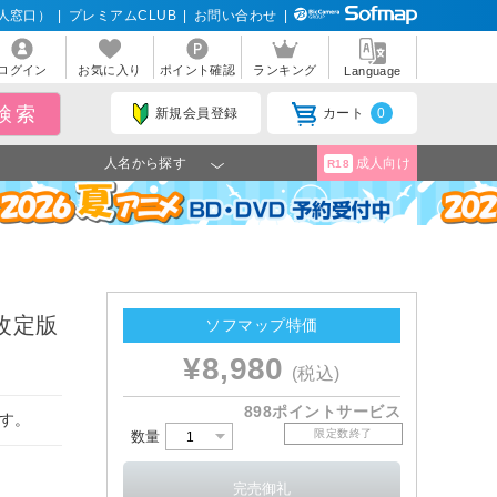
人窓口）
|
プレミアムCLUB
|
お問い合わせ
|
ログイン
お気に入り
ポイント確認
ランキング
Language
新規会員登録
カート
0
人名から探す
成人向け
R18
改定版
ソフマップ特価
¥8,980
(税込)
898ポイントサービス
す。
限定数終了
数量