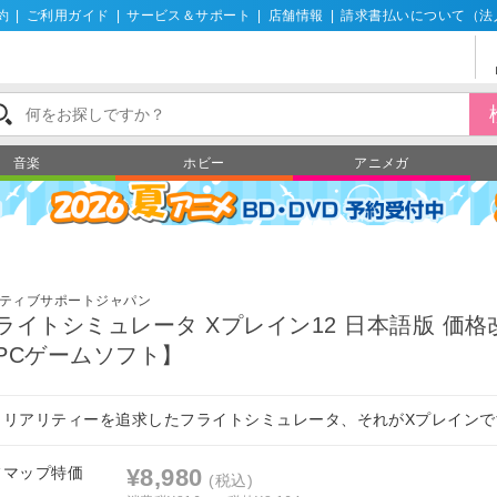
約
|
ご利用ガイド
|
サービス＆サポート
|
店舗情報
|
請求書払いについて（法
音楽
ホビー
アニメガ
ティブサポートジャパン
ライトシミュレータ Xプレイン12 日本語版 価格
PCゲームソフト】
もリアリティーを追求したフライトシミュレータ、それがXプレインで
フマップ特価
¥8,980
(税込)