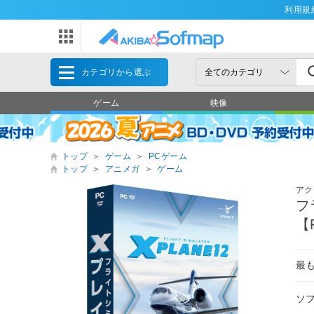
利用規
カテゴリから選ぶ
ゲーム
映像
トップ
＞
ゲーム
＞
PCゲーム
トップ
＞
アニメガ
＞
ゲーム
アク
フ
【
最
ソ