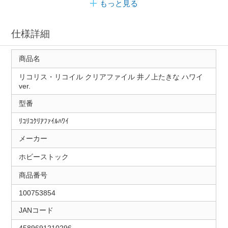
もっと見る
仕様詳細
商品名
リコリス・リコイル クリアファイル 井ノ上たきな ハワイ
ver.
型番
ﾘｺﾘｺｸﾘｱﾌｧｲﾙﾊﾜｲ
メーカー
ホビーストック
商品番号
100753854
JANコード
4589691210296