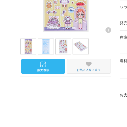
ソ
発
在
送
お気に入りに追加
お