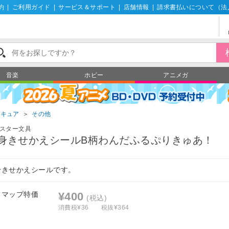
約
|
ご利用ガイド
|
サービス＆サポート
|
店舗情報
|
請求書払いについて（法
音楽
ホビー
アニメガ
リキュア
＞
その他
スター文具
身きせかえシールB柄わんだふるぷりきゅあ！
身きせかえシールです。
フマップ特価
¥400
(税込)
消費税¥36
税抜¥364