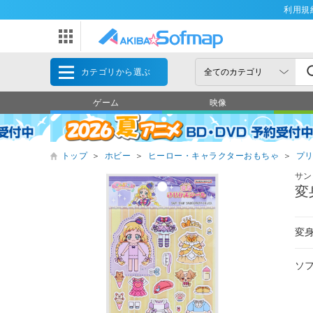
利用規
カテゴリから選ぶ
ゲーム
映像
トップ
＞
ホビー
＞
ヒーロー・キャラクターおもちゃ
＞
プ
サン
変
変
ソ