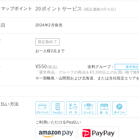
フマップポイント
20ポイントサービス
(税込価格の5％分)
売日
2024年2月発売
庫
限定数終了
お一人様2点まで
料
¥550
送料グループ：
(税込)
通常商品
「通常商品」グループの商品を¥3,300以上のお買い物で無
※一部離島・山間部および北海道、または当社指定エリア
支払い方法
ご利用いただけるPay払い