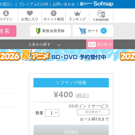
人窓口）
|
プレミアムCLUB
|
お問い合わせ
|
ログイン
お気に入り
ポイント確認
ランキング
Language
新規会員登録
カート
0
人名から探す
成人向け
R18
ソフマップ特価
¥400
(税込)
20ポイントサービス
限定数終了
数量
お一人様2点まで