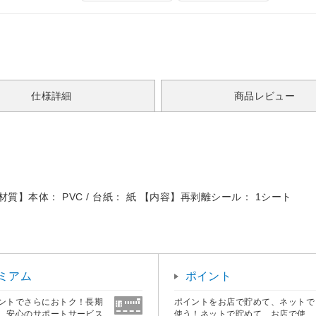
仕様詳細
商品レビュー
【材質】本体： PVC / 台紙： 紙 【内容】再剥離シール： 1シート
ミアム
ポイント
ントでさらにおトク！長期
ポイントをお店で貯めて、ネットで
、安心のサポートサービス
使う！ネットで貯めて、お店で使