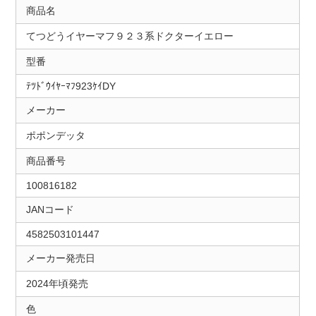
商品名
てつどうイヤーマフ９２３系ドクターイエロー
型番
ﾃﾂﾄﾞｳｲﾔｰﾏﾌ923ｹｲDY
メーカー
ポポンデッタ
商品番号
100816182
JANコード
4582503101447
メーカー発売日
2024年頃発売
色