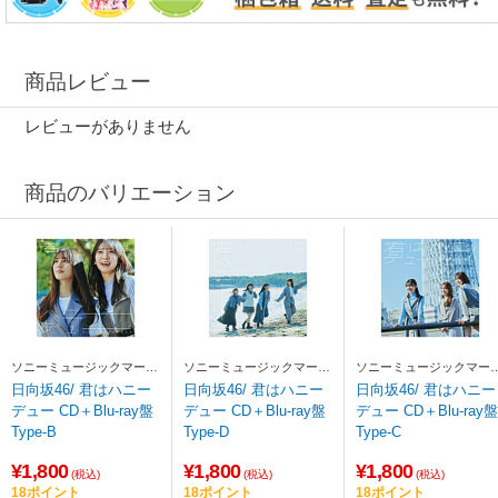
商品レビュー
レビューがありません
商品のバリエーション
ソニーミュージックマーケ
ソニーミュージックマーケ
ソニーミュージックマー
ティング
ティング
ティング
日向坂46/ 君はハニー
日向坂46/ 君はハニー
日向坂46/ 君はハニー
デュー CD＋Blu-ray盤
デュー CD＋Blu-ray盤
デュー CD＋Blu-ray盤
Type-B
Type-D
Type-C
¥1,800
¥1,800
¥1,800
(税込)
(税込)
(税込)
18ポイント
18ポイント
18ポイント