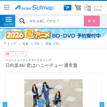
トップ
＞
音楽
＞
CD
＞
邦楽（CD）
ラッピング可
ソニーミュージックマーケティング
日向坂46/ 君はハニーデュー 通常盤