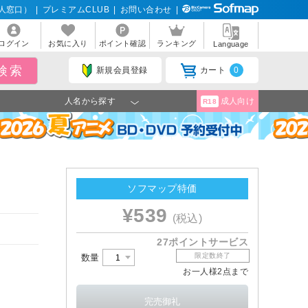
人窓口）
|
プレミアムCLUB
|
お問い合わせ
|
ログイン
お気に入り
ポイント確認
ランキング
Language
新規会員登録
カート
0
人名から探す
成人向け
R18
ソフマップ特価
¥539
(税込)
27ポイントサービス
限定数終了
数量
お一人様2点まで