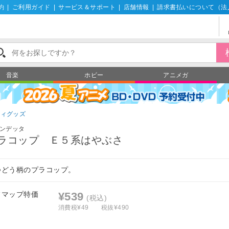
約
|
ご利用ガイド
|
サービス＆サポート
|
店舗情報
|
請求書払いについて（法
音楽
ホビー
アニメガ
ティグッズ
ンデッタ
ラコップ Ｅ５系はやぶさ
つどう柄のプラコップ。
フマップ特価
¥539
(税込)
消費税¥49
税抜¥490