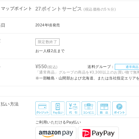
フマップポイント
27ポイントサービス
(税込価格の5％分)
売日
2024年頃発売
庫
限定数終了
お一人様2点まで
料
¥550
送料グループ：
(税込)
通常商品
「通常商品」グループの商品を¥3,300以上のお買い物で無
※一部離島・山間部および北海道、または当社指定エリア
支払い方法
ご利用いただけるPay払い