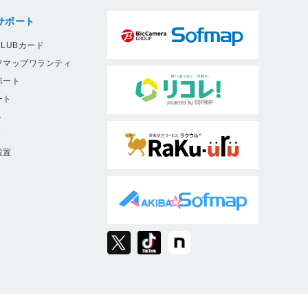
サポート
LUBカード
フマップワランティ
ポート
ート
ト
9
設置