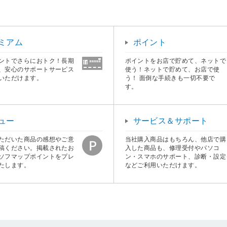
ミアム
ポイント
ントでさらにおトク！長期
ポイントをお店で貯めて、ネットで
、安心のサポートサービス
使う！ネットで貯めて、お店で使
いただけます。
う！ 面倒な手続きも一切不要で
す。
ュー
サービス＆サポート
ただいた商品の感想やご意
当社購入商品はもちろん、他店で購
稿ください。掲載されたお
入した商品も、修理受付やパソコ
ソフマップポイントをプレ
ン・スマホのサポート、診断・設定
たします。
などご利用いただけます。