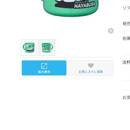
ソ
発
在
送
お気に入りに追加
お