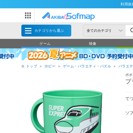
利用規
カテゴリから選ぶ
ゲーム
映像
トップ
＞
ホビー
＞
ゲーム・バラエティ・パズル
＞
バラエ
ポポ
プ
て
ソ