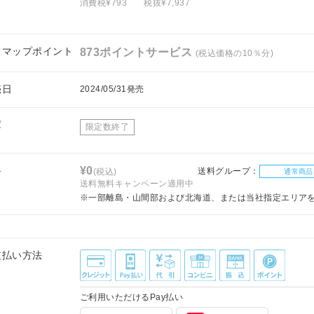
消費税¥793
税抜¥7,937
フマップポイント
873ポイントサービス
(税込価格の10％分)
売日
2024/05/31発売
庫
限定数終了
料
¥0
送料グループ：
(税込)
通常商品
送料無料キャンペーン適用中
※一部離島・山間部および北海道、または当社指定エリア
支払い方法
ご利用いただけるPay払い