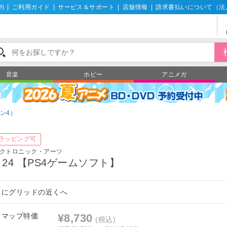
約
|
ご利用ガイド
|
サービス＆サポート
|
店舗情報
|
請求書払いについて（法
音楽
ホビー
アニメガ
ン4）
ラッピング可
クトロニック・アーツ
1 24 【PS4ゲームソフト】
らにグリッドの近くへ
フマップ特価
¥8,730
(税込)