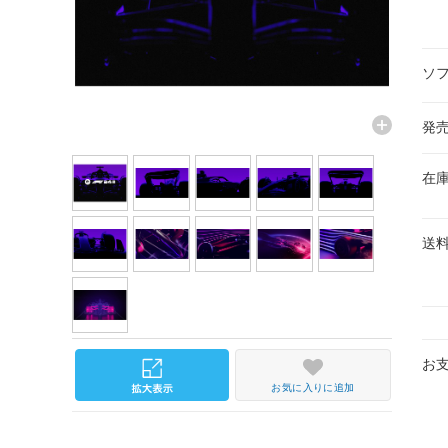
ソ
発
在
送
お
お気に入りに追加