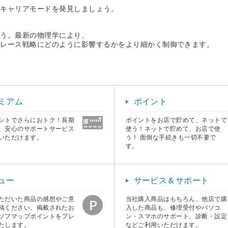
ーキャリアモードを発見しましょう。
ょう。最新の物理学により、
やレース戦略にどのように影響するかをより細かく制御できます。
ミアム
ポイント
ントでさらにおトク！長期
ポイントをお店で貯めて、ネットで
、安心のサポートサービス
使う！ネットで貯めて、お店で使
いただけます。
う！ 面倒な手続きも一切不要で
す。
ュー
サービス＆サポート
ただいた商品の感想やご意
当社購入商品はもちろん、他店で購
稿ください。掲載されたお
入した商品も、修理受付やパソコ
ソフマップポイントをプレ
ン・スマホのサポート、診断・設定
たします。
などご利用いただけます。