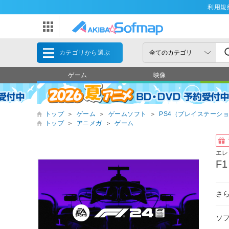
利用規
カテゴリから選ぶ
ゲーム
映像
トップ
＞
ゲーム
＞
ゲームソフト
＞
PS4（プレイステーショ
トップ
＞
アニメガ
＞
ゲーム
エレ
F
さ
ソ