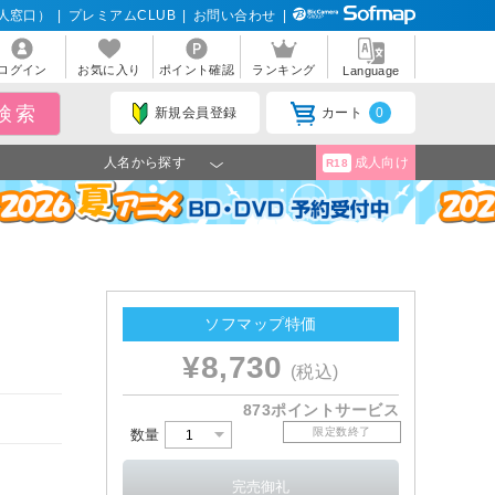
人窓口）
|
プレミアムCLUB
|
お問い合わせ
|
ログイン
お気に入り
ポイント確認
ランキング
Language
新規会員登録
カート
0
人名から探す
成人向け
R18
ソフマップ特価
¥8,730
(税込)
873ポイントサービス
限定数終了
数量