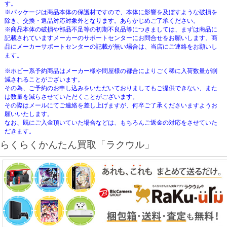
す。
※パッケージは商品本体の保護材ですので、本体に影響を及ぼすような破損を
除き、交換・返品対応対象外となります。あらかじめご了承ください。
※商品本体の破損や部品不足等の初期不良品等につきましては、まずは商品に
記載されていますメーカーのサポートセンターにお問合せをお願いします。商
品にメーカーサポートセンターの記載が無い場合は、当店にご連絡をお願いし
ます。
※ホビー系予約商品はメーカー様や問屋様の都合によりごく稀に入荷数量が削
減されることがございます。
その為、ご予約のお申し込みをいただいておりましてもご提供できない、また
は数量を減らさせていただくことがございます。
その際はメールにてご連絡を差し上げますが、何卒ご了承くださいますようお
願いいたします。
なお、既にご入金頂いていた場合などは、もちろんご返金の対応をさせていた
だきます。
らくらくかんたん買取「ラクウル」