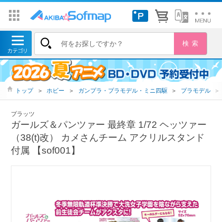
トップ
＞
ホビー
＞
ガンプラ・プラモデル・ミニ四駆
＞
プラモデル
＞
プラッツ
ガールズ＆パンツァー 最終章 1/72 ヘッツァー
（38(t)改） カメさんチーム アクリルスタンド
付属 【sof001】