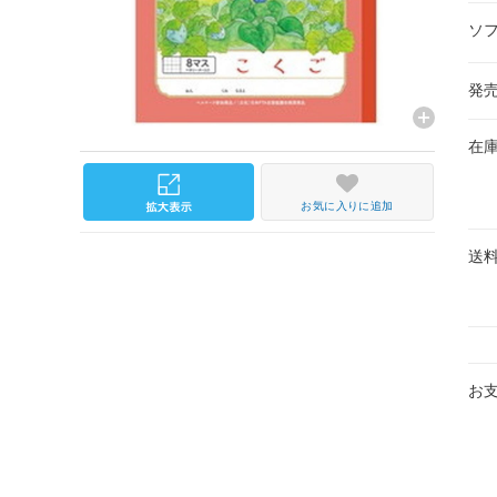
ソ
発
在
お気に入りに追加
送
お