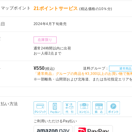
フマップポイント
21ポイントサービス
(税込価格の10％分)
売日
2024年4月下旬発売
庫
在庫限り
通常24時間以内に出荷
お一人様2点まで
料
¥550
送料グループ：
(税込)
通常商品
「通常商品」グループの商品を¥3,300以上のお買い物で無
※一部離島・山間部および北海道、または当社指定エリア
支払い方法
ご利用いただけるPay払い