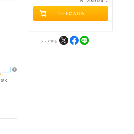
お一人様2点まで
シェアする
料
を除く