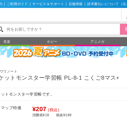
約
|
ご利用ガイド
|
サービス＆サポート
|
店舗情報
|
請求書払いについて（法
音楽
ホビー
アニメガ
具
ウワノート
ケットモンスター学習帳 PL-8-1 こくご8マス+
ケットモンスター学習帳です。
フマップ特価
¥207
(税込)
消費税¥18
税抜¥189