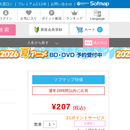
人窓口）
|
プレミアムCLUB
|
お問い合わせ
|
ログイン
お気に入り
ポイント確認
ランキング
Language
新規会員登録
カート
0
人名から探す
成人向け
R18
ソフマップ特価
通常24時間以内に出荷
¥207
(税込)
21ポイントサービス
在庫限り
数量