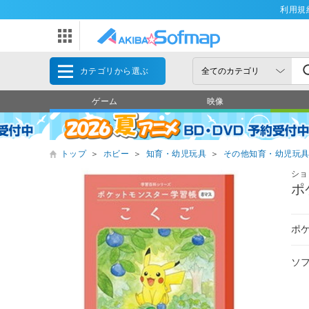
利用規
カテゴリから選ぶ
ゲーム
映像
トップ
＞
ホビー
＞
知育・幼児玩具
＞
その他知育・幼児玩
ショ
ポ
ポ
ソ