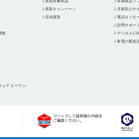
買取対象商品
長期保証ソ
買取キャンペーン
月額安心サ
店頭買取
電話＆リモ
訪問サポー
情報
デジタル11
家電の配送
ウェア エーワン