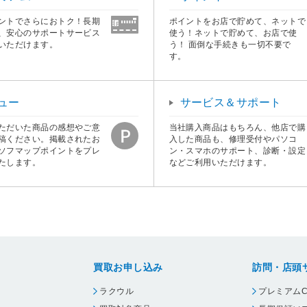
ントでさらにおトク！長期
ポイントをお店で貯めて、ネットで
、安心のサポートサービス
使う！ネットで貯めて、お店で使
いただけます。
う！ 面倒な手続きも一切不要で
す。
ュー
サービス＆サポート
ただいた商品の感想やご意
当社購入商品はもちろん、他店で購
稿ください。掲載されたお
入した商品も、修理受付やパソコ
ソフマップポイントをプレ
ン・スマホのサポート、診断・設定
たします。
などご利用いただけます。
買取お申し込み
訪問・店頭
ラクウル
プレミアムC